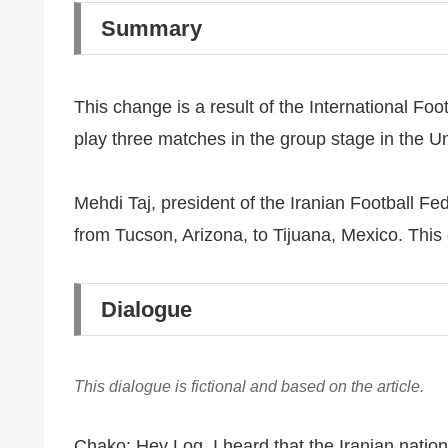
Summary
This change is a result of the International Fo
play three matches in the group stage in the Un
Mehdi Taj, president of the Iranian Football Fe
from Tucson, Arizona, to Tijuana, Mexico. This 
Dialogue
This dialogue is fictional and based on the article.
Chako: Hey Log, I heard that the Iranian nati