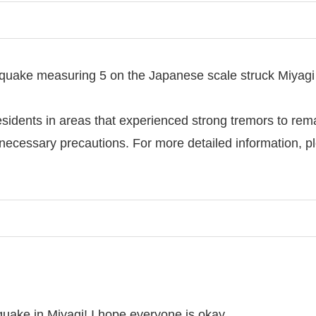
quake measuring 5 on the Japanese scale struck Miyagi 
dents in areas that experienced strong tremors to remain
 necessary precautions. For more detailed information, 
uake in Miyagi! I hope everyone is okay.