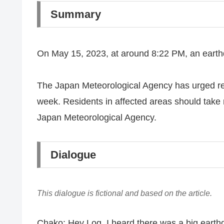
Summary
On May 15, 2023, at around 8:22 PM, an earth
The Japan Meteorological Agency has urged resi
week. Residents in affected areas should take
Japan Meteorological Agency.
Dialogue
This dialogue is fictional and based on the article.
Chako: Hey Log, I heard there was a big earthq