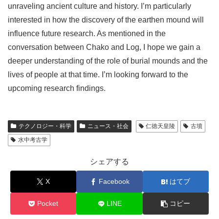
unraveling ancient culture and history. I’m particularly
interested in how the discovery of the earthen mound will
influence future research. As mentioned in the
conversation between Chako and Log, I hope we gain a
deeper understanding of the role of burial mounds and the
lives of people at that time. I’m looking forward to the
upcoming research findings.
テクノロジー・科学
ニュース・社会
仁徳天皇陵
古墳
水中考古学
シェアする
X
Facebook
はてブ
Pocket
LINE
コピー