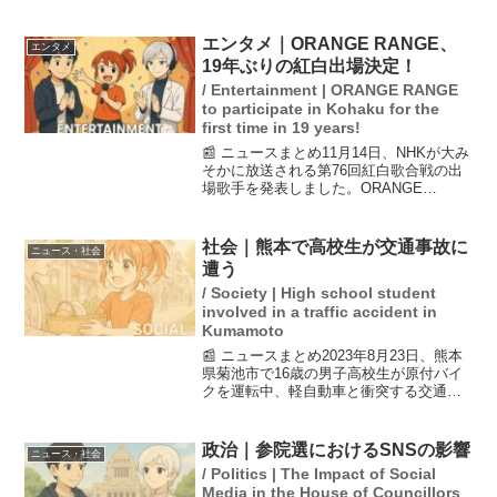
しました。主力選手の菰田陽生が骨折で
欠場している中、彼はベンチから仲間を
鼓舞し、チームの勝利を支えました。こ
エンタメ｜ORANGE RANGE、
エンタメ
の試合は、山...
19年ぶりの紅白出場決定！
/ Entertainment | ORANGE RANGE
to participate in Kohaku for the
first time in 19 years!
📰 ニュースまとめ11月14日、NHKが大み
そかに放送される第76回紅白歌合戦の出
場歌手を発表しました。ORANGE
RANGEは19年ぶりの出場となり、同様に
TUBEは27年ぶり、久保田利伸は35年ぶ
り、岩崎宏美は37年ぶりの出場が決ま
社会｜熊本で高校生が交通事故に
ニュース・社会
り...
遭う
/ Society | High school student
involved in a traffic accident in
Kumamoto
📰 ニュースまとめ2023年8月23日、熊本
県菊池市で16歳の男子高校生が原付バイ
クを運転中、軽自動車と衝突する交通事
故が発生しました。この事故により、男
子高校生は意識不明の重体となっていま
す。交通事故は年々問題視されており、
政治｜参院選におけるSNSの影響
ニュース・社会
特に若年層の事...
/ Politics | The Impact of Social
Media in the House of Councillors