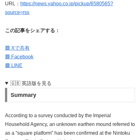
URL：
https://news.yahoo.co.jp/pickup/6580565?
source=rss
この記事をシェアする：
🟦 Xで共有
🟦 Facebook
🟩 LINE
🇬🇧 英語版を見る
Summary
According to a survey conducted by the Imperial
Household Agency, an unknown earthen mound referred to
as a “square platform” has been confirmed at the Nintoku