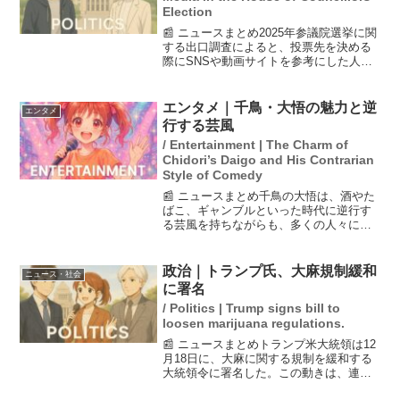
Election
📰 ニュースまとめ2025年参議院選挙に関
する出口調査によると、投票先を決める
際にSNSや動画サイトを参考にした人は
約47%に上ることが明らかになった。こ
の調査では、SNSを参考にしたかどうか
を尋ねたところ、「参考にした」または
エンタメ｜千鳥・大悟の魅力と逆
エンタメ
「ある程度参...
行する芸風
/ Entertainment | The Charm of
Chidori’s Daigo and His Contrarian
Style of Comedy
📰 ニュースまとめ千鳥の大悟は、酒やた
ばこ、ギャンブルといった時代に逆行す
る芸風を持ちながらも、多くの人々に愛
されている。その理由は、自然体で演じ
る姿勢や、後輩芸人、大御所とのエピソ
ード、故郷・岡山での家庭環境にある。
政治｜トランプ氏、大麻規制緩和
ニュース・社会
また、映画「箱の中の羊...
に署名
/ Politics | Trump signs bill to
loosen marijuana regulations.
📰 ニュースまとめトランプ米大統領は12
月18日に、大麻に関する規制を緩和する
大統領令に署名した。この動きは、連邦
政府による厳格なマリフアナ規制を見直