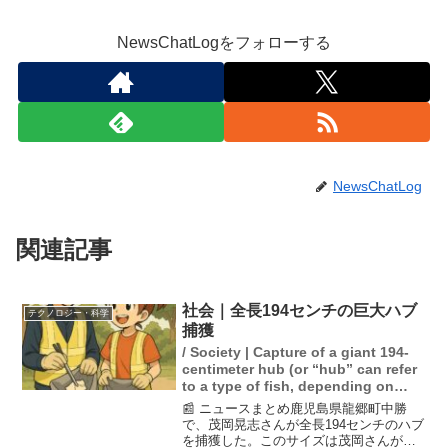
NewsChatLogをフォローする
NewsChatLog
関連記事
社会｜全長194センチの巨大ハブ
テクノロジー・科学
捕獲
/ Society | Capture of a giant 194-
centimeter hub (or “hub” can refer
to a type of fish, depending on
context)
📰 ニュースまとめ鹿児島県龍郷町中勝
で、茂岡晃志さんが全長194センチのハブ
を捕獲した。このサイズは茂岡さんがこ