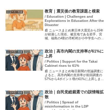
れまで捕まえた中で最大であり、驚きを
隠せない様子だった。捕獲は台風が接近
する中で行われ、地域の自然に対する関
教育｜震災後の教育課題と模索
ニュース・社会
心が高まるきっかけと...
/ Education | Challenges and
Explorations in Education After the
Disaster
📰 ニュースまとめ東日本大震災から15年
が経過した現在、被災地である岩手、宮
城、福島の4割の市町村が小中学生への防
災教育に課題を感じていることが、最近
の調査で明らかになりました。震災後に
生まれた世代に対する教育プログラムの
政治｜高市内閣の支持率が61%に
ニュース・社会
充実や教員の研修が...
上昇
/ Politics | Support for the Takai
Cabinet rises to 61%
📰 ニュースまとめ毎日新聞の世論調査に
よると、高市内閣の支持率が前回調査の
57%から4ポイント増の61%に上昇しまし
た。不支持率も25%と、前回の29%から
減少しています。支持率は1月に60%を下
回ったものの、衆院選で自民党が大勝し
政治｜自民党総裁選での誤情報拡
ニュース・社会
た影響で...
散
/ Politics | Spread of
misinformation in the LDP