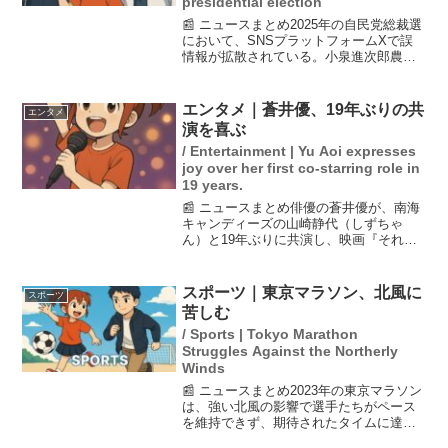
presidential election
📰 ニュースまとめ2025年の自民党総裁選
において、SNSプラットフォームXで誤
情報が拡散されている。小泉進次郎農相
に関する議員立法の投稿や、高市早苗前
経済安全保障担当相の訪日客入国ゼロに
関する発言は、いずれも事実とは異な
エンタメ｜蒼井優、19年ぶりの共
エンタメ
る。これらの誤情報...
演を喜ぶ
/ Entertainment | Yu Aoi expresses
joy over her first co-starring role in
19 years.
📰 ニュースまとめ俳優の蒼井優が、南海
キャンディーズの山崎静代（しずちゃ
ん）と19年ぶりに共演し、映画『それい
け！アンパンマン チャポンのヒーロ
ー！』の完成披露上映会に出席した。蒼
井は、この共演を「ご褒美のような夢の
スポーツ｜東京マラソン、北風に
スポーツ
ような出来事」と感慨深く...
苦しむ
/ Sports | Tokyo Marathon
Struggles Against the Northerly
Winds
📰 ニュースまとめ2023年の東京マラソン
は、強い北風の影響で選手たちがペース
を維持できず、期待されたタイムに達し
ない結果となった。レースディレクター