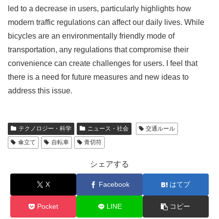
led to a decrease in users, particularly highlights how
modern traffic regulations can affect our daily lives. While
bicycles are an environmentally friendly mode of
transportation, any regulations that compromise their
convenience can create challenges for users. I feel that
there is a need for future measures and new ideas to
address this issue.
テクノロジー・科学
ニュース・社会
交通ルール
傘立て
自転車
青切符
シェアする
X
Facebook
はてブ
Pocket
LINE
コピー