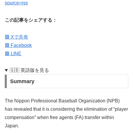
source=rss
この記事をシェアする：
🟦 Xで共有
🟦 Facebook
🟩 LINE
🇬🇧 英語版を見る
Summary
The Nippon Professional Baseball Organization (NPB)
has revealed that it is considering the elimination of “player
compensation” when free agents (FA) transfer within
Japan.