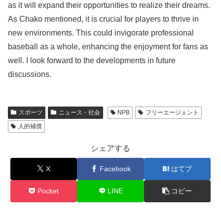
as it will expand their opportunities to realize their dreams.
As Chako mentioned, it is crucial for players to thrive in
new environments. This could invigorate professional
baseball as a whole, enhancing the enjoyment for fans as
well. I look forward to the developments in future
discussions.
スポーツ
ニュース・社会
NPB
フリーエージェント
人的補償
シェアする
X
Facebook
はてブ
Pocket
LINE
コピー