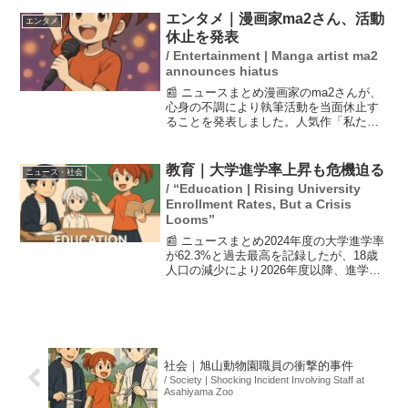
ナンバーは含まれていないとのことで
エンタメ｜漫画家ma2さん、活動
エンタメ
す。現時点でユーザーに...
休止を発表
/ Entertainment | Manga artist ma2
announces hiatus
📰 ニュースまとめ漫画家のma2さんが、
心身の不調により執筆活動を当面休止す
ることを発表しました。人気作「私たち
が恋する理由」などで知られるma2さん
は、3月末頃から心身の調子を崩し、作業
に著しい障害が出ていると説明していま
教育｜大学進学率上昇も危機迫る
ニュース・社会
す。彼女の健康を...
/ “Education | Rising University
Enrollment Rates, But a Crisis
Looms”
📰 ニュースまとめ2024年度の大学進学率
が62.3%と過去最高を記録したが、18歳
人口の減少により2026年度以降、進学者
数が減少する懸念が浮上している。この
影響で、京都華頂大学と華頂短期大学が
募集停止を決定するなど、女子大学の厳
しい状況...
社会｜旭山動物園職員の衝撃的事件
/ Society | Shocking Incident Involving Staff at
Asahiyama Zoo