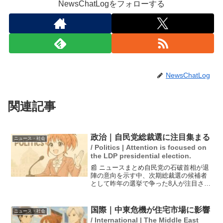
NewsChatLogをフォローする
NewsChatLog
関連記事
政治｜自民党総裁選に注目集まる
ニュース・社会
/ Politics | Attention is focused on
the LDP presidential election.
📰 ニュースまとめ自民党の石破首相が退
陣の意向を示す中、次期総裁選の候補者
として昨年の選挙で争った8人が注目され
ています。党内の意見では、保守票を取
り戻せるリーダーが必要とされており、
今後の動向が政治の焦点となる見込みで
国際｜中東危機が住宅市場に影響
ニュース・社会
す。石破首相の辞任が...
/ International | The Middle East