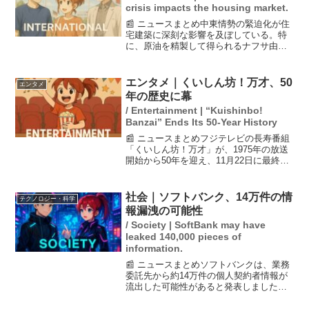
crisis impacts the housing market.
📰 ニュースまとめ中東情勢の緊迫化が住
宅建築に深刻な影響を及ぼしている。特
に、原油を精製して得られるナフサ由来
の資材が不足しており、塗料やユニット
バスの品薄・高騰が報告されている。こ
のため、TOTOやクリナップなどの企業
エンタメ｜くいしん坊！万才、50
エンタメ
は新規受注を停止する...
年の歴史に幕
/ Entertainment | “Kuishinbo!
Banzai” Ends Its 50-Year History
📰 ニュースまとめフジテレビの長寿番組
「くいしん坊！万才」が、1975年の放送
開始から50年を迎え、11月22日に最終回
を迎えることが発表されました。特別番
組では、歴代のリポーターたちの食の歩
みが特集される予定で、視聴者の思い出
社会｜ソフトバンク、14万件の情
テクノロジー・科学
に残るリポー...
報漏洩の可能性
/ Society | SoftBank may have
leaked 140,000 pieces of
information.
📰 ニュースまとめソフトバンクは、業務
委託先から約14万件の個人契約者情報が
流出した可能性があると発表しました。
この情報には氏名などが含まれています
が、クレジットカードや口座情報、マイ