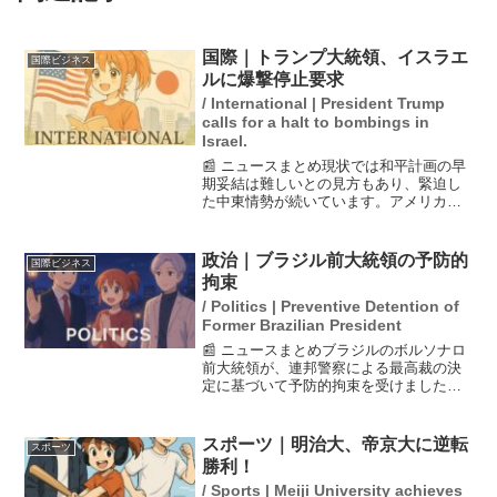
国際｜トランプ大統領、イスラエ
国際ビジネス
ルに爆撃停止要求
/ International | President Trump
calls for a halt to bombings in
Israel.
📰 ニュースまとめ現状では和平計画の早
期妥結は難しいとの見方もあり、緊迫し
た中東情勢が続いています。アメリカの
トランプ大統領は、パレスチナ自治区ガ
ザでの戦闘終結に向け、イスラム組織ハ
マスが発表した「人質全員の解放に同意
政治｜ブラジル前大統領の予防的
国際ビジネス
する」という声明を受け...
拘束
/ Politics | Preventive Detention of
Former Brazilian President
📰 ニュースまとめブラジルのボルソナロ
前大統領が、連邦警察による最高裁の決
定に基づいて予防的拘束を受けました。
この措置は、監視装置を破壊したことに
よる逃亡の恐れから発令されたもので
す。報道官のファビオ・ワインガルテン
スポーツ｜明治大、帝京大に逆転
スポーツ
氏がこの件について明らか...
勝利！
/ Sports | Meiji University achieves