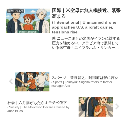
のトランプ政権がウクライナへの防空兵
器支援を強化する方針を受け、これまで
国際｜米空母に無人機接近、緊張
国際ビジネス
の懐柔策を見直し、...
高まる
/ International | Unmanned drone
approaches U.S. aircraft carrier,
tensions rise.
📰 ニュースまとめ米国がイランに対する
圧力を強める中、アラビア海で展開して
いる米空母「エイブラハム・リンカー
ン」にイラン製の無人機が接近し、米軍
がF35戦闘機で撃墜しました。無人機は攻
撃性を持たずとも、相手に対応を強いる
ための道具として使わ...
スポーツ｜菅野智之、阿部前監督に言及
/ Sports | Tomoyuki Sugano refers to former
manager Abe
社会｜六月病がもたらすモチベ低下
/ Society | The Motivation Decline Caused by
June Blues