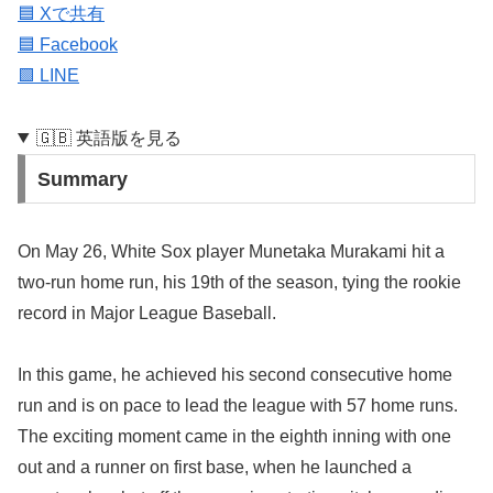
🟦 Xで共有
🟦 Facebook
🟩 LINE
🇬🇧 英語版を見る
Summary
On May 26, White Sox player Munetaka Murakami hit a
two-run home run, his 19th of the season, tying the rookie
record in Major League Baseball.
In this game, he achieved his second consecutive home
run and is on pace to lead the league with 57 home runs.
The exciting moment came in the eighth inning with one
out and a runner on first base, when he launched a