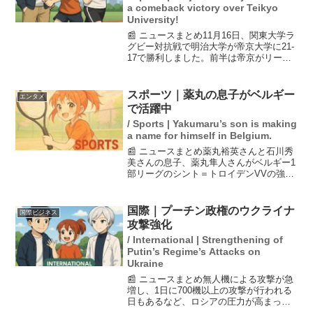
a comeback victory over Teikyo
University!
📰 ニュースまとめ11月16日、関東大学ラ
グビー対抗戦で明治大学が帝京大学に21-
17で勝利しました。前半は帝京がリード
する中、明治は後半にFW戦で主導権を握
り、トライを重ねて逆転。これにより、
明治は5年ぶりに帝京に勝利し、今季の最
スポーツ｜薬丸の息子がベルギー
エンタメ
終戦で早...
で活躍中
/ Sports | Yakumaru’s son is making
a name for himself in Belgium.
📰 ニュースまとめ薬丸裕英さんと石川秀
美さんの息子、薬丸隼人さんがベルギー1
部リーグのシント＝トロイデンVVの強化
部スタッフとして活動している。チーム
は現在好調で、2025-2026シーズンのレギ
ュラーシーズンを3位で終え、優勝と来季
国際｜プーチン政権のウクライナ
国際ビジネス
のヨー...
攻撃強化
/ International | Strengthening of
Putin’s Regime’s Attacks on
Ukraine
📰 ニュースまとめ無人機による攻撃が急
増し、1日に700機以上の攻撃が行われる
日もあるなど、ロシアの圧力が高まって
います。ロシアのプーチン政権は、米国