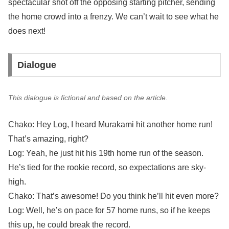
spectacular shot off the opposing starting pitcher, sending
the home crowd into a frenzy. We can’t wait to see what he
does next!
Dialogue
This dialogue is fictional and based on the article.
Chako: Hey Log, I heard Murakami hit another home run!
That’s amazing, right?
Log: Yeah, he just hit his 19th home run of the season.
He’s tied for the rookie record, so expectations are sky-
high.
Chako: That’s awesome! Do you think he’ll hit even more?
Log: Well, he’s on pace for 57 home runs, so if he keeps
this up, he could break the record.