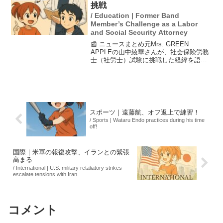
所属するのは初めてです...
挑戦
/ Education | Former Band
Member’s Challenge as a Labor
and Social Security Attorney
📰 ニュースまとめ元Mrs. GREEN
APPLEの山中綾華さんが、社会保険労務
士（社労士）試験に挑戦した経緯を語っ
ています。彼女は音楽活動を辞めた後、
合格率6％という難関試験に挑みました
が、初回は不合格に。しかし、社労士事
務所での経験を...
スポーツ｜遠藤航、オフ返上で練習！
/ Sports | Wataru Endo practices during his time
off!
国際｜米軍の報復攻撃、イランとの緊張
高まる
/ International | U.S. military retaliatory strikes
escalate tensions with Iran.
コメント