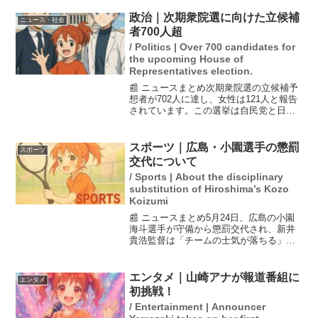
政治｜次期衆院選に向けた立候補
ニュース・社会
者700人超
/ Politics | Over 700 candidates for
the upcoming House of
Representatives election.
📰 ニュースまとめ次期衆院選の立候補予
想者が702人に達し、女性は121人と報告
されています。この選挙は自民党と日本
維新の会の連立政権下で行われる初めて
の選挙であり、高市政権への評価が問わ
れることになります。現在、両党の選挙
スポーツ｜広島・小園選手の懲罰
スポーツ
区調整は進んでお...
交代について
/ Sports | About the disciplinary
substitution of Hiroshima’s Kozo
Koizumi
📰 ニュースまとめ5月24日、広島の小園
海斗選手が守備から懲罰交代され、新井
貴浩監督は「チームの士気が落ちる」と
の苦言を呈しました。この交代は、今日
の試合だけでなく、過去のプレーも影響
していると指摘されています。広島はこ
エンタメ｜山崎アナが報道番組に
エンタメ
の日、中日を相手に5...
初挑戦！
/ Entertainment | Announcer