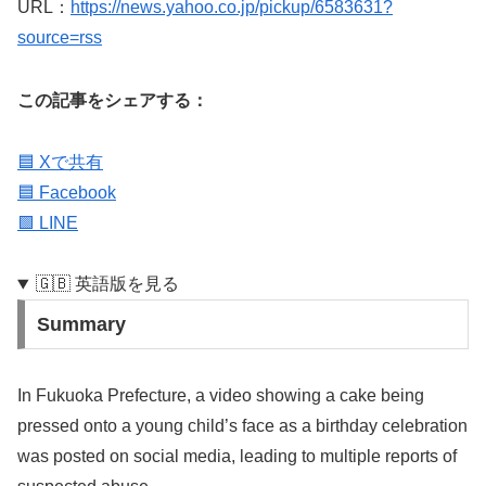
URL：
https://news.yahoo.co.jp/pickup/6583631?
source=rss
この記事をシェアする：
🟦 Xで共有
🟦 Facebook
🟩 LINE
🇬🇧 英語版を見る
Summary
In Fukuoka Prefecture, a video showing a cake being
pressed onto a young child’s face as a birthday celebration
was posted on social media, leading to multiple reports of