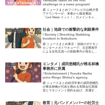
Yamazaki takes on her first
challenge in a news program!
📰 ニュースまとめフジテレビの山崎夕貴
アナウンサーが、来春から報道番組
「Live News イット！」のメインキャス
ターに就任することが発表されました。
これにより、青井アナと宮司アナが卒業
し、榎並大二郎アナ、遠藤玲子アナと共
社会｜池袋での衝撃的な刺殺事件
ニュース・社会
に新しい3人体制...
/ Society | Shocking Stabbing
Incident in Ikebukuro
📰 ニュースまとめ東京・池袋のポケモン
センターメガトウキョーで、元交際相手
による女性店員への刺殺事件が発生し
た。容疑者の広川大起は、自分と女性を
交互に刺す様子が防犯カメラに映ってお
り、警視庁は『拡大自殺』を試みた可能
エンタメ｜成田悠輔氏が椎名林檎
エンタメ
性を考慮している。広川は...
事務所に所属
/ Entertainment | Yusuke Narita
joins Ringo Shiina’s agency.
📰 ニュースまとめ経済学者の成田悠輔氏
が椎名林檎が代表を務める有限会社黒猫
堂とマネジメント契約を結び、所属する
ことが発表されました。成田氏はこれま
で多くのテレビ番組に出演し、独自の視
点を提供してきましたが、芸能事務所に
教育｜元バンドメンバーの社労士
ニュース・社会