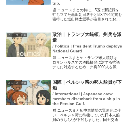
trip.
📰 ニュースまとめ特に、5区で新記録を
打ち立てた黒田朝日選手と8区で区間賞を
獲得した塩出翔太選手が注目されてお
り、チーム全体の努力と結束が称賛され
ています。2026年の箱根駅伝で青山学院
大学が史上初の同一チームによる3連覇を
政治｜トランプ大統領、州兵を派
ニュース・社会
達成したことを受...
遣
/ Politics | President Trump deploys
National Guard
📰 ニュースまとめトランプ米大統領は、
ロサンゼルスでの移民摘発に対する抗議
デモに対処するため、州兵2000人を派遣
することを決定しました。この決定は、
ホワイトハウスから正式に発表され、暴
動を鎮圧する目的があります。しかし、
国際｜ペルシャ湾の邦人船員が下
ニュース・社会
カリフォルニア州の...
船
/ International | Japanese crew
members disembark from a ship in
the Persian Gulf.
📰 ニュースまとめ中東情勢の緊迫化に伴
い、ペルシャ湾に待機していた日本人船
員のうち4人が下船しました。国土交通省
の金子大臣は、船員や船舶の安全確保を
最優先とし、情報収集や関係者への情報