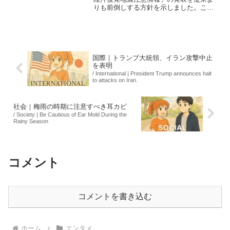
りも前倒しする方針を示しました。これ
は、災害時における避難行動の重要性を
踏まえたもので、特に食料や非常用持ち
出し袋の準備が不十分な人が多いことが
明らかになっています。...
国際｜トランプ大統領、イラン攻撃中止
を表明
/ International | President Trump announces halt
to attacks on Iran.
社会｜梅雨の時期に注意すべき耳カビ
/ Society | Be Cautious of Ear Mold During the
Rainy Season
コメント
コメントを書き込む
ホーム
エンタメ