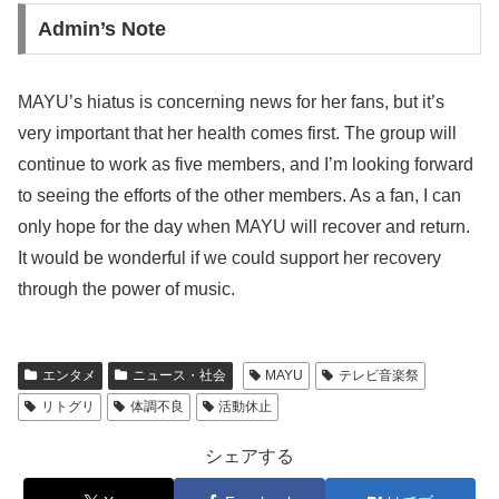
Admin’s Note
MAYU’s hiatus is concerning news for her fans, but it’s
very important that her health comes first. The group will
continue to work as five members, and I’m looking forward
to seeing the efforts of the other members. As a fan, I can
only hope for the day when MAYU will recover and return.
It would be wonderful if we could support her recovery
through the power of music.
エンタメ
ニュース・社会
MAYU
テレビ音楽祭
リトグリ
体調不良
活動休止
シェアする