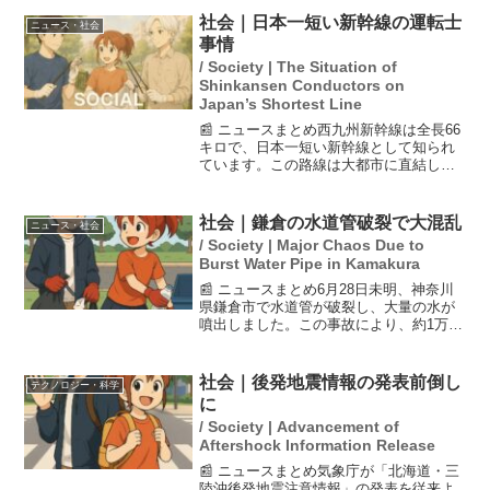
提供を徹底する方針を示しました。この
社会｜日本一短い新幹線の運転士
ニュース・社会
動きは、中東の実質的...
事情
/ Society | The Situation of
Shinkansen Conductors on
Japan’s Shortest Line
📰 ニュースまとめ西九州新幹線は全長66
キロで、日本一短い新幹線として知られ
ています。この路線は大都市に直結して
いないため、集客に課題を抱えていま
す。JR九州は経費削減のため、運転士が
1人で3つの役割を担う「三刀流」で運行
社会｜鎌倉の水道管破裂で大混乱
ニュース・社会
を支え、コンパクト...
/ Society | Major Chaos Due to
Burst Water Pipe in Kamakura
📰 ニュースまとめ6月28日未明、神奈川
県鎌倉市で水道管が破裂し、大量の水が
噴出しました。この事故により、約1万世
帯が一時的に断水し、観光地として知ら
れる鎌倉への影響が大きくなりました。
原因は水道管をつなぐボルトの腐食によ
社会｜後発地震情報の発表前倒し
テクノロジー・科学
るもので、これによ...
に
/ Society | Advancement of
Aftershock Information Release
📰 ニュースまとめ気象庁が「北海道・三
陸沖後発地震注意情報」の発表を従来よ