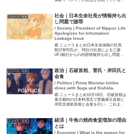
して、注意を呼びかけた。公式のSNSで
も「全国でそのようなイベントは実施し
ていない」と明言し、広告をクリックし
社会｜日本生命社長が情報持ち出
ニュース・社会
ないよう警告した。最...
し問題で謝罪
/ Society | President of Nippon Life
Apologizes for Information
Leakage Issue
📰 ニュースまとめ日本生命保険の社長、
朝日智司氏が、同社の社員による三菱
UFJ銀行からの内部情報持ち出し問題に
ついて謝罪しました。この社員は銀行の
保険販売戦略などの社外秘情報を不正に
持ち出し、自社の営業活動に利用してい
政治｜石破首相、菅氏・岸田氏と
ニュース・社会
たことが明らかになりま...
会食
/ Politics | Prime Minister Ishiba
dines with Suga and Kishida.
📰 ニュースまとめ10月19日、石破首相は
東京都内の日本料理店で菅義偉元首相と
岸田文雄前首相と会食を行い、これまで
の助言に対する謝意を伝えたとされてい
ます。会食は、石破首相が退陣を前に行
ったもので、政治的な意味合いも含まれ
経済｜牛角の焼肉食堂増加の理由
ニュース・社会
ていると考えられま...
とは
/ Economy | What is the reason for