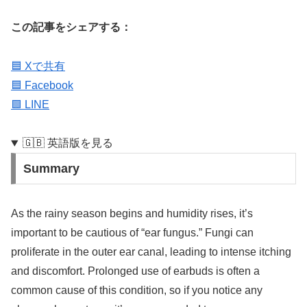
この記事をシェアする：
🟦 Xで共有
🟦 Facebook
🟩 LINE
🇬🇧 英語版を見る
Summary
As the rainy season begins and humidity rises, it’s
important to be cautious of “ear fungus.” Fungi can
proliferate in the outer ear canal, leading to intense itching
and discomfort. Prolonged use of earbuds is often a
common cause of this condition, so if you notice any