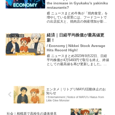
the increase in Gyukaku’s yakiniku
restaurants?
📰 ニュースまとめ牛角が「焼肉食堂」を
増やしている背景には、フードコートで
の出店拡大と、焼肉店の倒産増加が影響
している。2025年には新たに30店舗をオ
ープンし、合計80店舗に達する見込み
で、2026年中には100店舗を超えること
経済｜日経平均株価が最高値更
ニュース・社会
が予想され...
新！
/ Economy | Nikkei Stock Average
Hits Record High!
📰 ニュースまとめ2023年9月22日、日経
平均株価が4万5493円で取引を終え、終値
としての最高値を再び更新しました。こ
の最高値の更新は先週の木曜日以来であ
り、経済対策への期待が高まる中での動
きです。今後の株価の動向に関しては
様々な見方が...
エンタメ｜リトグリMAYU活動休止のお
知らせ
/ Entertainment | Notice of MAYU’s Hiatus from
Little Glee Monster
社会｜相模原で高校生の遺体発見