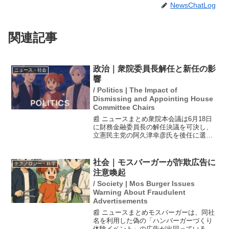
NewsChatLog
関連記事
政治｜衆院委員長解任と新任の影
ニュース・社会
響
/ Politics | The Impact of
Dismissing and Appointing House
Committee Chairs
📰 ニュースまとめ衆院本会議は6月18日
に財務金融委員長の解任決議を可決し、
立憲民主党の阿久津幸彦氏を後任に選出
しました。この解任は戦後初めて衆院委
員長に対するもので、ガソリン暫定税率
廃止法案を巡る議論が背景にあります。
社会｜モスバーガーが詐欺広告に
テクノロジー・科学
解任の理由や今後の影...
注意喚起
/ Society | Mos Burger Issues
Warning About Fraudulent
Advertisements
📰 ニュースまとめモスバーガーは、同社
名を利用した偽の「ハンバーガーづくり
体験イベント」の広告が出回っていると