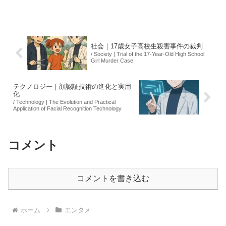
の方針に疑問を抱き、強い不満を表現し
た。試合は勝利に終わったが、ケイの心
情は複雑で、今後のチーム内での立場に
も影響を与える可能性...
社会｜17歳女子高校生殺害事件の裁判
/ Society | Trial of the 17-Year-Old High School
Girl Murder Case
テクノロジー｜顔認証技術の進化と実用
化
/ Technology | The Evolution and Practical
Application of Facial Recognition Technology
コメント
コメントを書き込む
ホーム
エンタメ