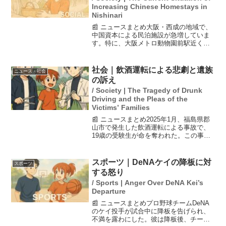
Increasing Chinese Homestays in
Nishinari
📰 ニュースまとめ大阪・西成の地域で、
中国資本による民泊施設が急増していま
す。特に、大阪メトロ動物園前駅近くに
多くの訪問者が見られ、地域の雰囲気が
変わりつつあることが地元住民にも驚き
をもたらしています。以前は日雇い労働
社会｜飲酒運転による悲劇と遺族
ニュース・社会
者向けの宿泊所が多かっ...
の訴え
/ Society | The Tragedy of Drunk
Driving and the Pleas of the
Victims’ Families
📰 ニュースまとめ2025年1月、福島県郡
山市で発生した飲酒運転による事故で、
19歳の受験生が命を奪われた。この事故
の加害者は、飲酒運転と過失運転の疑い
で逮捕され、危険運転致死傷罪で懲役12
年の判決を受けた。遺族は、危険運転の
スポーツ｜DeNAケイの降板に対
スポーツ
厳罰化を求めて...
する怒り
/ Sports | Anger Over DeNA Kei’s
Departure
📰 ニュースまとめプロ野球チームDeNA
のケイ投手が試合中に降板を告げられ、
不満を露わにした。彼は降板後、チーム