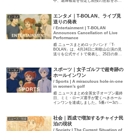
中、退陣報道を否定し続投の意欲を示し
ました。自民党本部で麻生太郎、菅義
偉、岸田文雄の首相経験者と会談した
後、強い危機感を共有したと語りつつ、
エンタメ｜T-BOLAN、ライブ見
エンタメ
「私の出処進退は一切、話は出...
送りの発表
/ Entertainment | T-BOLAN
Announces Cancellation of Live
Performance
📰 ニュースまとめロックバンド「T-
BOLAN」は、4月24日に和歌山公演の見
送りを公式サイトで発表し、25日の奈良
公演も中止または延期になることを告知
しました。ボーカルの森友嵐士が体調不
良により出演が困難となり、彼は自身の
スポーツ｜女子ゴルフで超奇跡の
エンタメ
インスタグラムで...
ホールインワン
/ Sports | A miraculous hole-in-one
in women’s golf
📰 ニュースまとめ全英女子オープン最終
日、ミミ・ローズ選手が驚くべきホール
インワンを達成しました。5番パー3のシ
ョットで、同伴競技者のボールに当たっ
た後、見事にカップに入ったことで実況
も驚愕。「オーマイガー！」という声が
社会｜西成で増加するチャイナ民
ニュース・社会
響きました。今回の出...
泊の現状
/ Society | The Current Situation of