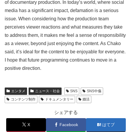
of documentary production. In today’s world, where social
media has a significant impact, defamation is a serious
issue. When considering how the production team
perceives viewer reactions and what measures they take
to address them, it makes me feel a sense of responsibility
as a viewer, beyond just enjoying the content. As Chako
said, it’s ideal for the content to be enjoyable for everyone.
I hope that future programming continues to move in a
positive direction.
エンタメ
ニュース・社会
SNS
SNS中傷
コンテンツ制作
ドキュメンタリー
婚活
シェアする
X
Facebook
はてブ