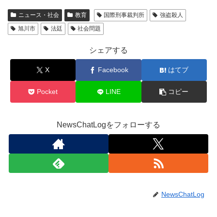
ニュース・社会
教育
国際刑事裁判所
強盗殺人
旭川市
法廷
社会問題
シェアする
X
Facebook
はてブ
Pocket
LINE
コピー
NewsChatLogをフォローする
NewsChatLog