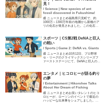
総額が現在の約...
見！
/ Science | New species of ant
fossil discovered in Fukushima!
📰 ニュースまとめ福島県只見町で、約
1000万～1300万年前の地層から新種のア
リの化石が発見されました。この化石は
2014年に中央大学の学生が実習中に見つ
けたもので、研究を通じてその新種であ
ることが確認されました。この発見は、
スポーツ｜CS第2戦 DeNAと巨人
スポーツ
地域の古代生...
の戦い
/ Sports | Game 2: DeNA vs. Giants
📰 ニュースまとめ10月12日、プロ野球
セ・リーグのクライマックスシリーズフ
ァーストステージにて、DeNAと巨人の対
戦が行われました。この試合は、両チー
ムのファンから注目を浴びており、SNS
でも多くの応援メッセージが寄せられて
エンタメ｜ヒコロヒーが語る釣り
エンタメ
います。特に、...
の夢
/ Entertainment | Hikorohee Talks
About Her Dream of Fishing
📰 ニュースまとめお笑いタレントのヒコ
ロヒーが、ローソンのイベントで最近の
ハッピーな出来事をシェアしました。特
に70代のファンとの出会いを喜び、幅広