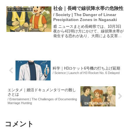
い世代に支持されていることに感謝の意
を示しました。また、ヒコロヒーは「ベ
社会｜長崎で線状降水帯の危険性
テクノロジー・科学
トナムでバラマンディ...
/ Society | The Danger of Linear
Precipitation Zones in Nagasaki
📰 ニュースまとめ長崎県では、10月3日
夜から4日明け方にかけて、線状降水帯が
発生する恐れがあり、大雨による災害の
危険度が急上昇する可能性があります。
この影響で、西日本では引き続き不安定
な天候が続く見込みです。住民は、明る
いうちに安全を確保...
科学｜H3ロケット6号機の打ち上げ延期
/ Science | Launch of H3 Rocket No. 6 Delayed
エンタメ｜婚活ドキュメンタリーの難し
さとは
/ Entertainment | The Challenges of Documenting
Marriage Hunting
コメント