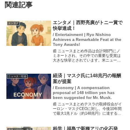
関連記事
エンタメ｜西野亮廣がトニー賞で
エンタメ
快挙達成！
/ Entertainment | Ryo Nishino
Achieves a Remarkable Feat at the
Tony Awards!
📰 ニュースまとめ作品は合計9部門にノ
ミネートされ、その中での重要な受賞は
大きな快挙とされています。米ニューヨ
ークで行われたトニー賞授賞式にて、お
笑いコンビ「キングコング」の西野亮廣
が代表を務める「CHIMNEY TOWN」が
経済｜マスク氏に148兆円の報酬
ニュース・社会
共同プロデュー...
案が提案
/ Economy | A compensation
proposal of 148 trillion yen has
been suggested for Mr. Musk.
📰 ニュースまとめテスラの取締役会がイ
ーロン・マスクCEOに対し、今後10年間
で最大1兆ドル（約148兆円）に達する可
能性のある報酬パッケージを提案しまし
た。この報酬は、特定の目標を達成した
場合に付与されるもので、テスラの時価
科学｜福島で新種アリの化石発
テクノロジー・科学