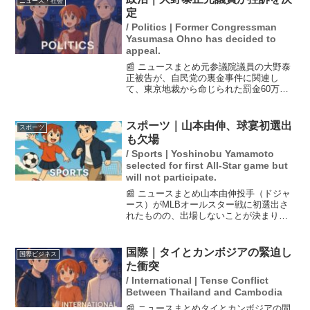
ニュース・社会
な一歩として注目され...
定
/ Politics | Former Congressman
Yasumasa Ohno has decided to
appeal.
📰 ニュースまとめ元参議院議員の大野泰
正被告が、自民党の裏金事件に関連し
て、東京地裁から命じられた罰金60万円
の判決に不服を申し立て、東京高裁に控
訴しました。この事件は、政治資金規正
法違反に関するもので、同じく罰金20万
スポーツ｜山本由伸、球宴初選出
スポーツ
円を命じられた元秘書...
も欠場
/ Sports | Yoshinobu Yamamoto
selected for first All-Star game but
will not participate.
📰 ニュースまとめ山本由伸投手（ドジャ
ース）がMLBオールスター戦に初選出さ
れたものの、出場しないことが決まりま
した。理由は、オールスター戦の2日前に
予定されている先発登板が影響してお
り、デーブ・ロバーツ監督は「おそらく
国際｜タイとカンボジアの緊迫し
国際ビジネス
出場はないだろう」と...
た衝突
/ International | Tense Conflict
Between Thailand and Cambodia
📰 ニュースまとめタイとカンボジアの間