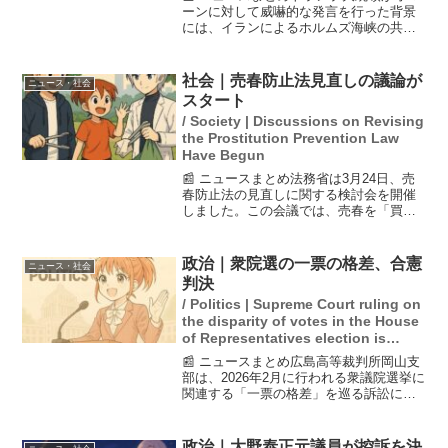
ーンに対して威嚇的な発言を行った背景
には、イランによるホルムズ海峡の共同
管理に関する主張がある。イラン国営放
送は米国との非公式な覚書を入手したと
報じ、その中にはホルムズ海峡の管理が
社会｜売春防止法見直しの議論が
ニュース・社会
含まれているとされるが...
スタート
/ Society | Discussions on Revising
the Prostitution Prevention Law
Have Begun
📰 ニュースまとめ法務省は3月24日、売
春防止法の見直しに関する検討会を開催
しました。この会議では、売春を「買う
側」を処罰する必要性について賛否が分
かれています。一部では規制強化を求め
る声がある一方で、反対意見も存在しま
政治｜衆院選の一票の格差、合憲
ニュース・社会
す。今後の臨時国会や...
判決
/ Politics | Supreme Court ruling on
the disparity of votes in the House
of Representatives election is
constitutional.
📰 ニュースまとめ広島高等裁判所岡山支
部は、2026年2月に行われる衆議院選挙に
関連する「一票の格差」を巡る訴訟につ
いて、選挙無効の請求を棄却し、「合
憲」との判断を示しました。この判決
は、選挙制度における公平性を巡る重要
政治｜大野泰正元議員が控訴を決