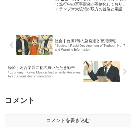
で進行中の軍事衝突が深刻化しており、
トランプ米大統領が双方の首脳と電話協
議を行い、停戦協議の合意を促しまし
た。近年にないレベルの攻撃が続いてい
る中、27日も両国の攻撃は止まらず、収
束への道筋は依然として...
社会｜台風7号の急発達と警戒情報
/ Society | Rapid Development of Typhoon No. 7
and Warning Information
経済｜河合楽器に初の買いたたき勧告
/ Economy | Kawai Musical Instruments Receives
First Buyout Recommendation
コメント
コメントを書き込む