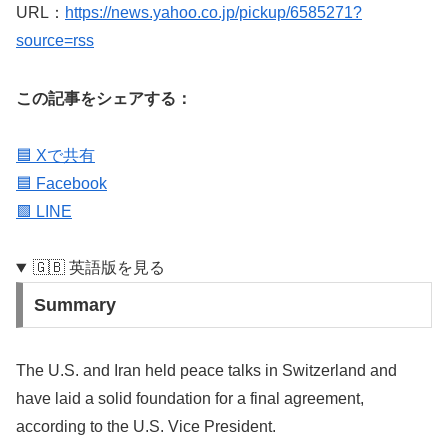
URL：
https://news.yahoo.co.jp/pickup/6585271?
source=rss
この記事をシェアする：
🟦 Xで共有
🟦 Facebook
🟩 LINE
🇬🇧 英語版を見る
Summary
The U.S. and Iran held peace talks in Switzerland and
have laid a solid foundation for a final agreement,
according to the U.S. Vice President.