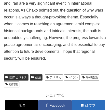
and Iran are a very significant event in international
relations. As Chako pointed out, the question of why wars
occur is always a thought-provoking theme. Especially
when it comes to reaching an agreement amid complex
historical backgrounds and intricate interests, the path is
undoubtedly challenging. However, the progress towards a
peace agreement is encouraging, and it is essential to pay
attention to future developments. I hope that regional
security will be ensured.
国際ビジネス
政治
アメリカ
イラン
平和協議
核問題
シェアする
X
Facebook
はてブ