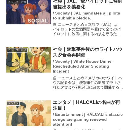
社会｜JAL、全パイロットに誓約
ニュース・社会
合では...
書提出を義務化
/ Society | JAL mandates all pilots
to submit a pledge.
📰 ニュースまとめ日本航空（JAL）は、
パイロットの飲酒問題を受けて全てのパ
イロットに飲酒に関する内規を守るため
の誓約書を提出させることを決定しまし
た。この措置は再発防止策の一環であ
り、信頼回復のためにパイロット間での
社会｜銃撃事件後のホワイトハウ
ニュース・社会
緊急討議も実施される予...
ス夕食会再開催
/ Society | White House Dinner
Rescheduled After Shooting
Incident
📰 ニュースまとめアメリカのホワイトハ
ウス記者会は、銃撃事件の影響で中止さ
れた夕食会を7月24日に改めて開催するこ
とを発表しました。トランプ大統領は、
狂人に予定を変えさせるわけにはいかな
いと述べ、報道機関が脅迫で沈黙するこ
エンタメ｜HALCALIの名曲が再
エンタメ
とは許されないとの...
注目！
/ Entertainment | HALCALI’s classic
songs are gaining renewed
attention!