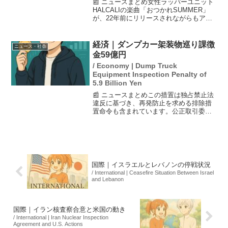
📰 ニュースまとめ女性ラッパーユニット
HALCALIの楽曲「おつかれSUMMER」
が、22年前にリリースされながらもアジ
アでブレークの兆しを見せています。こ
の曲は、2003年に発売されたファースト
アルバム「ハルカリベーコン」に収録さ
経済｜ダンプカー架装物巡り課徴
ニュース・社会
れており...
金59億円
/ Economy | Dump Truck
Equipment Inspection Penalty of
5.9 Billion Yen
📰 ニュースまとめこの措置は独占禁止法
違反に基づき、再発防止を求める排除措
置命令も含まれています。公正取引委員
会は、ダンプカーなど特装車の荷台部分
の装備「架装物」を巡って、価格カルテ
ルを結んだとして、極東開発工業とその
子会社の日本トレクスに...
国際｜イスラエルとレバノンの停戦状況
/ International | Ceasefire Situation Between Israel
and Lebanon
国際｜イラン核査察合意と米国の動き
/ International | Iran Nuclear Inspection
Agreement and U.S. Actions