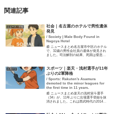
関連記事
社会｜名古屋のホテルで男性遺体
ニュース・社会
発見
/ Society | Male Body Found in
Nagoya Hotel
📰 ニュースまとめ名古屋市中区のホテル
で、32歳の男性会社員の遺体が発見され
ました。司法解剖の結果、死因は窒息死
であり、首には絞められた跡が認められ
たことから、愛知県警はこの事件を殺人
事件として捜査を開始しました。警察は
スポーツ｜楽天・浅村選手が11年
スポーツ
逃走中の犯人の行方を...
ぶりの2軍降格
/ Sports: Rakuten’s Asamura
demoted to the minor leagues for
the first time in 11 years.
📰 ニュースまとめ楽天の浅村栄斗選手
（34）が、11年ぶりに出場選手登録を抹
消されました。これは西武時代の2014年6
月以来のことです。今季は自己ワースト
の35打席連続無安打を経験し、さらに通
算2000安打を達成したものの、直近の6試