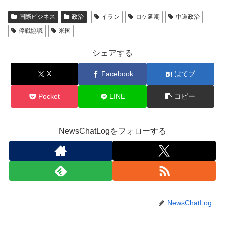
国際ビジネス
政治
イラン
ロケ延期
中道政治
停戦協議
米国
シェアする
X
Facebook
はてブ
Pocket
LINE
コピー
NewsChatLogをフォローする
NewsChatLog