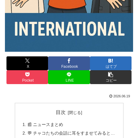
X
Facebook
はてブ
Pocket
LINE
コピー
2026.06.19
目次
📰 ニュースまとめ
💬 チャコたちの会話に耳をすませてみると…