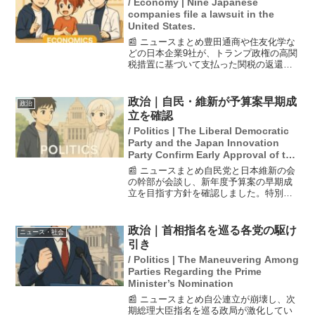
/ Economy | Nine Japanese
companies file a lawsuit in the
United States.
📰 ニュースまとめ豊田通商や住友化学な
どの日本企業9社が、トランプ政権の高関
税措置に基づいて支払った関税の返還を
求め、米国際貿易裁判所に提訴したこと
が分かりました。この訴訟は、連邦最高
裁で審理中の「相互関税」の合法性に関
政治｜自民・維新が予算案早期成
政治
連しており、万が一違...
立を確認
/ Politics | The Liberal Democratic
Party and the Japan Innovation
Party Confirm Early Approval of the
Budget Proposal
📰 ニュースまとめ自民党と日本維新の会
の幹部が会談し、新年度予算案の早期成
立を目指す方針を確認しました。特別国
会は18日に召集される予定で、幹部は年
度内に予算案を成立させることを諦めず
に努力する意向を示しています。特に、
政治｜首相指名を巡る各党の駆け
ニュース・社会
自民党内では人事の調...
引き
/ Politics | The Maneuvering Among
Parties Regarding the Prime
Minister’s Nomination
📰 ニュースまとめ自公連立が崩壊し、次
期総理大臣指名を巡る政局が激化してい