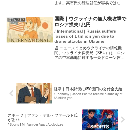
ます。高市氏の総理就任が容易ではない
情勢の中、各党が駆け引きを強めていま
す。公明党の斉藤代表は、野党との選挙
協力の可能性について言及し、自民党内
国際｜ウクライナの無人機攻撃で
国際ビジネス
でも高市氏の支持に疑問...
ロシア損失1兆円
/ International | Russia suffers
losses of 1 trillion yen due to
drone attacks in Ukraine.
📰 ニュースまとめウクライナの情報機
関、ウクライナ保安局（SBU）は、ロシ
アの空軍基地に対する一斉ドローン攻撃
を実施し、ロシアの戦略航空機の34％に
損害を与えたと発表した。この攻撃によ
り、ロシアの損失額は約70億ドル（約1兆
円）に達した。両...
経済｜日本郵便に650億円の交付金支給
/ Economy | Japan Post to receive a subsidy of
65 billion yen.
スポーツ｜ファン・デル・ファールト氏
が謝罪
/ Sports | Mr. Van der Vaart Apologizes