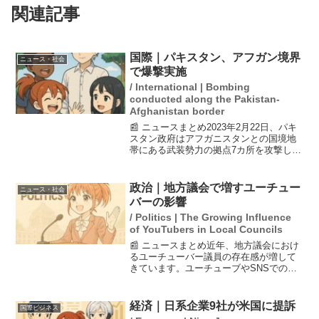
関連記事
国際｜パキスタン、アフガン境界
ニュース・社会
で爆撃実施
/ International | Bombing
conducted along the Pakistan-
Afghanistan border
📰 ニュースまとめ2023年2月22日、パキ
スタン政府はアフガニスタンとの国境地
帯にある武装勢力の拠点7カ所を攻撃した
と発表しました。この攻撃は、パキスタ
ン国内で相次ぐテロに対する報復措置と
されています。アフガンのタリバン暫定
政治｜地方議会で増すユーチュー
ニュース・社会
政権は、爆撃に...
バーの影響
/ Politics | The Growing Influence
of YouTubers in Local Councils
📰 ニュースまとめ近年、地方議会におけ
るユーチューバー議員の存在感が増して
きています。ユーチューブやSNSでの知
名度を活かし、少数の票で当選が可能な
地方選挙において、議員不足の解消にも
寄与しています。しかし、彼らの発信力
経済｜日系企業9社が米国に提訴
国際ビジネス
がポピュリズムを助長...