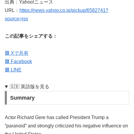
出典：Yahoo!ニュース
URL：
https://news.yahoo.co.jp/pickup/6582741?
source=rss
この記事をシェアする：
🟦 Xで共有
🟦 Facebook
🟩 LINE
🇬🇧 英語版を見る
Summary
Actor Richard Gere has called President Trump a
“paranoid” and strongly criticized his negative influence on