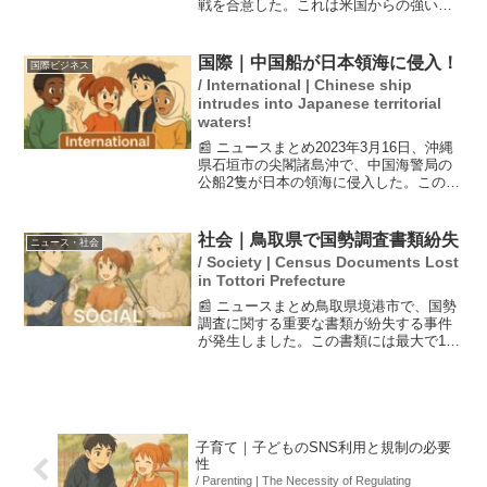
戦を合意した。これは米国からの強い圧
力によるもので、イスラエル人の71%が
トランプ政権が同国の利益を無視してい
ると考えている。停戦合意は、米国とイ
国際｜中国船が日本領海に侵入！
国際ビジネス
ランの戦闘終結に向け...
/ International | Chinese ship
intrudes into Japanese territorial
waters!
📰 ニュースまとめ2023年3月16日、沖縄
県石垣市の尖閣諸島沖で、中国海警局の
公船2隻が日本の領海に侵入した。この事
件は今年に入って3回目であり、日本漁船
に接近したことが報告されている。日本
政府はこの動きを懸念しており、国際的
社会｜鳥取県で国勢調査書類紛失
ニュース・社会
な緊張を高め...
/ Society | Census Documents Lost
in Tottori Prefecture
📰 ニュースまとめ鳥取県境港市で、国勢
調査に関する重要な書類が紛失する事件
が発生しました。この書類には最大で101
世帯分の個人情報が記載されており、市
民が道路脇で発見したとのことです。個
人情報の漏洩が懸念され、今後の対策が
求められています。...
子育て｜子どものSNS利用と規制の必要
性
/ Parenting | The Necessity of Regulating