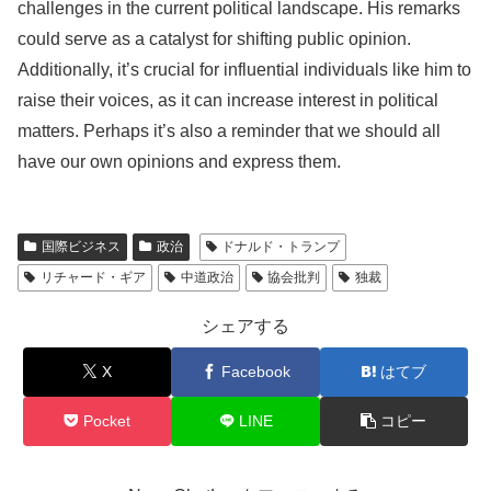
challenges in the current political landscape. His remarks
could serve as a catalyst for shifting public opinion.
Additionally, it’s crucial for influential individuals like him to
raise their voices, as it can increase interest in political
matters. Perhaps it’s also a reminder that we should all
have our own opinions and express them.
国際ビジネス
政治
ドナルド・トランプ
リチャード・ギア
中道政治
協会批判
独裁
シェアする
X
Facebook
はてブ
Pocket
LINE
コピー