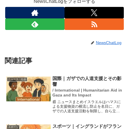
NewsChatLogをフォローする
NewsChatLog
関連記事
国際｜ガザでの人道支援とその影
ニュース・社会
響
/ International | Humanitarian Aid in
Gaza and Its Impact
📰 ニュースまとめイスラエルはハマスに
よる支援物資の横流し防止を名目に、ガ
ザでの人道支援活動を制限し、自ら立ち
上げたガザ人道財団（GHF）を通じて配
給を行っている。しかし、その配給所で
のパレスチナ人の殺害が相次ぎ、「死の
スポーツ｜イングランドがフラン
スポーツ