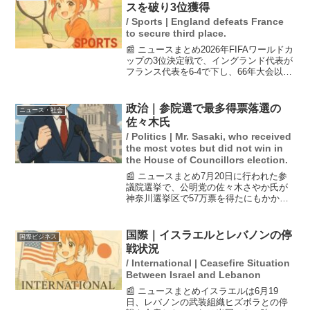
わな」と呼ばれている...
スを破り3位獲得
/ Sports | England defeats France
to secure third place.
📰 ニュースまとめ2026年FIFAワールドカ
ップの3位決定戦で、イングランド代表が
フランス代表を6-4で下し、66年大会以来
の3位を達成しました。試合は前半にイン
グランドが4点を奪い、後半にはフランス
が反撃しましたが、エンバペ選手の2得
政治｜参院選で最多得票落選の
ニュース・社会
点...
佐々木氏
/ Politics | Mr. Sasaki, who received
the most votes but did not win in
the House of Councillors election.
📰 ニュースまとめ7月20日に行われた参
議院選挙で、公明党の佐々木さやか氏が
神奈川選挙区で57万票を得たにもかかわ
らず落選しました。この得票数は、当選
した候補者の中で最も少ない票数の4倍に
あたります。また、自民党は39議席を確
国際｜イスラエルとレバノンの停
国際ビジネス
保し、公明党は...
戦状況
/ International | Ceasefire Situation
Between Israel and Lebanon
📰 ニュースまとめイスラエルは6月19
日、レバノンの武装組織ヒズボラとの停