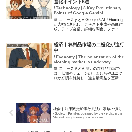
進化ポイント8選
/ Technology | 8 Key Evolutionary
Points of Google Gemini
📰 ニュースまとめGoogleのAI「Gemini」
が大幅に進化し、テキスト生成や画像作
成、ライブ会話、詳細な調査、ファイル
分析などの便利な機能を強化していま
す。特に「見せて解決」機能や、自分の
データを用いた「Deep Research」が...
経済｜衣料品市場の二極化が進行
ニュース・社会
中
/ Economy | The polarization of the
clothing market is underway.
📰 ニュースまとめ最近の衣料品市場で
は、低価格チェーンのしまむらやユニク
ロが好調を維持し、過去最高益を更新し
ている一方で、百貨店の衣料品売上は低
迷を続けています。このような二極化
は、消費者のニーズの変化や経済環境の
影響を受けており、特に低価...
社会｜知床観光船事故判決に家族の憤り
/ Society | Families outraged by the verdict in the
Shiretoko sightseeing boat accident