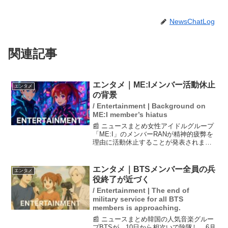
NewsChatLog
関連記事
エンタメ｜ME:Iメンバー活動休止
エンタメ
の背景
/ Entertainment | Background on
ME:I member’s hiatus
📰 ニュースまとめ女性アイドルグループ
「ME:I」のメンバーRANが精神的疲弊を
理由に活動休止することが発表されまし
た。これにより、グループ内で相次ぐ活
動休止が懸念されています。所属事務所
は、支えが不十分であったことを謝罪
エンタメ｜BTSメンバー全員の兵
エンタメ
し、メンバーの健康...
役終了が近づく
/ Entertainment | The end of
military service for all BTS
members is approaching.
📰 ニュースまとめ韓国の人気音楽グルー
プBTSが、10日から相次いで除隊し、6月