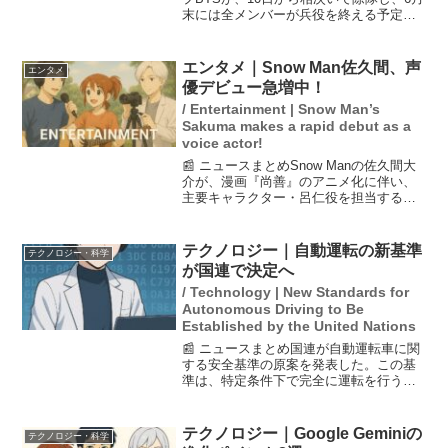
末には全メンバーが兵役を終える予定で
す。これにより、グループとしての活動
が再開される見込みで、ファンからの期
待が高まっています。また、メンバーの
エンタメ｜Snow Man佐久間、声
エンタメ
RMはInsta...
優デビュー急増中！
/ Entertainment | Snow Man’s
Sakuma makes a rapid debut as a
voice actor!
📰 ニュースまとめSnow Manの佐久間大
介が、漫画『尚善』のアニメ化に伴い、
主要キャラクター・呂仁役を担当するこ
とが発表されました。アニメは2027年に
フジテレビで放送予定で、佐久間は近年
アニメ声優としての活動が増加していま
テクノロジー｜自動運転の新基準
テクノロジー・科学
す。彼は演技...
が国連で決定へ
/ Technology | New Standards for
Autonomous Driving to Be
Established by the United Nations
📰 ニュースまとめ国連が自動運転車に関
する安全基準の原案を発表した。この基
準は、特定条件下で完全に運転を行う
「レベル4」の自動運転を想定し、熟練ド
ライバーと同等以上の安全性を求めてい
る。また、走行記録装置の設置が義務付
テクノロジー｜Google Geminiの
テクノロジー・科学
けられ、一般道を含む全...