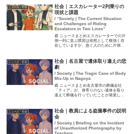
券の給付も含まれていますが、専門家は
その効果について『即効的ではあるが一
社会｜エスカレーター2列乗りの
ニュース・社会
時的』と指摘していま...
現状と課題
/ “Society | The Current Situation
and Challenges of Riding
Escalators in Two Lines”
📰 ニュースまとめエスカレーターでの片
側一列に並ぶ慣習は依然として根強く存
在していますが、急ぐ人のために片側を
空けることが事故のリスクを高めるとの
指摘があります。行政や業界団体は「歩
行禁止で両側立ち」を推奨しています
社会｜名古屋で遺体取り違えの悲
ニュース・社会
が、利用者の同調圧力や思...
劇
/ Society | The Tragic Case of Body
Mix-Up in Nagoya
📰 ニュースまとめ名古屋市の葬儀会社
「ティア」が、身寄りのない遺体を取り
違えて葬儀を行っていたことが発覚しま
した。遺灰から見覚えのない遺品が見つ
かり、調査の結果、同じ名字の別人の遺
体が火葬されていたことが明らかになり
社会｜教員による盗撮事件の説明
ニュース・社会
ました。このような事故は...
会
/ Society | Briefing on the Incident
of Unauthorized Photography by
Teachers