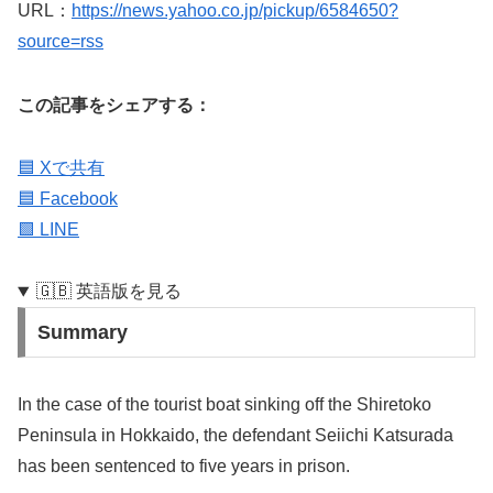
URL：
https://news.yahoo.co.jp/pickup/6584650?
source=rss
この記事をシェアする：
🟦 Xで共有
🟦 Facebook
🟩 LINE
🇬🇧 英語版を見る
Summary
In the case of the tourist boat sinking off the Shiretoko
Peninsula in Hokkaido, the defendant Seiichi Katsurada
has been sentenced to five years in prison.