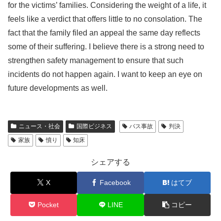
for the victims’ families. Considering the weight of a life, it
feels like a verdict that offers little to no consolation. The
fact that the family filed an appeal the same day reflects
some of their suffering. I believe there is a strong need to
strengthen safety management to ensure that such
incidents do not happen again. I want to keep an eye on
future developments as well.
ニュース・社会
国際ビジネス
バス事故
判決
家族
憤り
知床
シェアする
X
Facebook
はてブ
Pocket
LINE
コピー