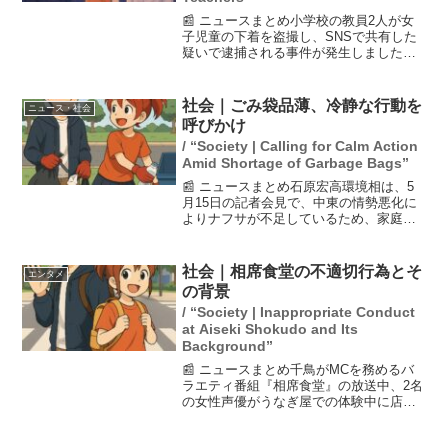
📰 ニュースまとめ小学校の教員2人が女
子児童の下着を盗撮し、SNSで共有した
疑いで逮捕される事件が発生しました。
この件に関する保護者説明会が開かれ、
多くの保護者がショックを受け、涙を流
す姿が見られました。市長は全ての市立
社会｜ごみ袋品薄、冷静な行動を
ニュース・社会
小・中学校を調査する...
呼びかけ
/ “Society | Calling for Calm Action
Amid Shortage of Garbage Bags”
📰 ニュースまとめ石原宏高環境相は、5
月15日の記者会見で、中東の情勢悪化に
よりナフサが不足しているため、家庭用
ごみ袋を必要以上に購入しないよう国民
に呼びかけた。市町村でごみ袋が品薄に
なる事態が発生しており、環境相は「必
社会｜相席食堂の不適切行為とそ
エンタメ
要なごみ袋の量は確保...
の背景
/ “Society | Inappropriate Conduct
at Aiseki Shokudo and Its
Background”
📰 ニュースまとめ千鳥がMCを務めるバ
ラエティ番組『相席食堂』の放送中、2名
の女性声優がうなぎ屋での体験中に店主
から不適切に体に触れられる場面があっ
た。この行為は偶然ではなく、複数回に