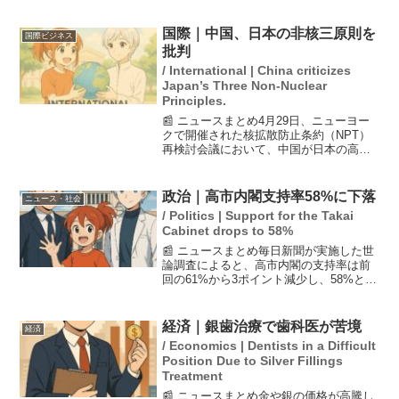
国際｜中国、日本の非核三原則を
国際ビジネス
批判
/ International | China criticizes
Japan’s Three Non-Nuclear
Principles.
📰 ニュースまとめ4月29日、ニューヨー
クで開催された核拡散防止条約（NPT）
再検討会議において、中国が日本の高市
早苗政権による非核三原則の見直し検討
を強く批判しました。中国外務省は、日
本が核兵器を取得することを阻止すべき
政治｜高市内閣支持率58%に下落
ニュース・社会
であり、今後の会議...
/ Politics | Support for the Takai
Cabinet drops to 58%
📰 ニュースまとめ毎日新聞が実施した世
論調査によると、高市内閣の支持率は前
回の61%から3ポイント減少し、58%とな
った。不支持率は前回の25%から28%に
上昇しており、支持率が60%を下回るの
は2カ月ぶりのこと。調査は3月28日と29
経済｜銀歯治療で歯科医が苦境
経済
日に...
/ Economics | Dentists in a Difficult
Position Due to Silver Fillings
Treatment
📰 ニュースまとめ金や銀の価格が高騰し