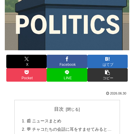
X
Facebook
はてブ
Pocket
LINE
コピー
2026.06.30
目次
📰 ニュースまとめ
💬 チャコたちの会話に耳をすませてみると…