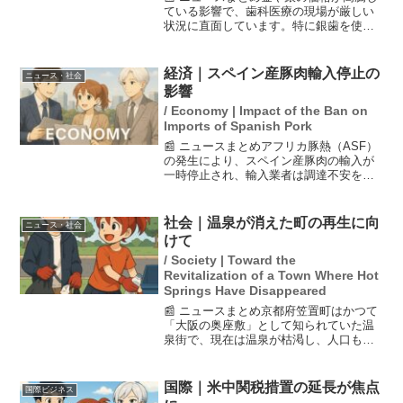
ている影響で、歯科医療の現場が厳しい
状況に直面しています。特に銀歯を使っ
た治療では、歯科医が1本あたり3000円を
自腹で負担しなければならない事例が増
えています。この経済的負担により、歯
経済｜スペイン産豚肉輸入停止の
ニュース・社会
科医師たちは治療...
影響
/ Economy | Impact of the Ban on
Imports of Spanish Pork
📰 ニュースまとめアフリカ豚熱（ASF）
の発生により、スペイン産豚肉の輸入が
一時停止され、輸入業者は調達不安を抱
えています。スペインはカナダや米国に
次ぐ大規模な豚肉輸入国で、毎月1万トン
以上を輸入しており、主に冷凍品や加工
社会｜温泉が消えた町の再生に向
ニュース・社会
用の生ハムが人気で...
けて
/ Society | Toward the
Revitalization of a Town Where Hot
Springs Have Disappeared
📰 ニュースまとめ京都府笠置町はかつて
「大阪の奥座敷」として知られていた温
泉街で、現在は温泉が枯渇し、人口も約
1000人と少なくなっています。この町の
再生には、魅力ある観光地としての再構
築が求められており、ラジオパーソナリ
国際｜米中関税措置の延長が焦点
国際ビジネス
ティのわきたかし氏...