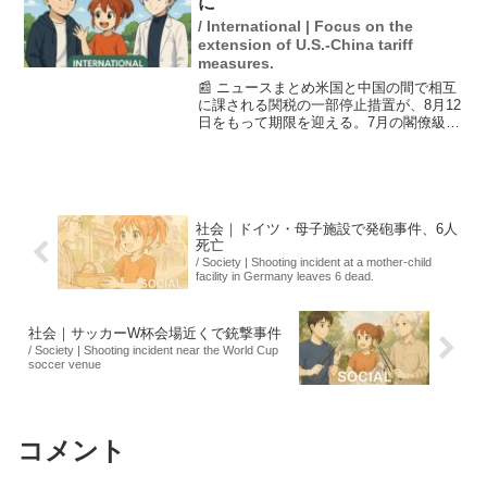
に
/ International | Focus on the
extension of U.S.-China tariff
measures.
📰 ニュースまとめ米国と中国の間で相互
に課される関税の一部停止措置が、8月12
日をもって期限を迎える。7月の閣僚級協
議では90日延長の方向で一致したが、ト
ランプ大統領と習近平国家主席の最終判
断が未定であり、延長がなければ24%の
関税が復活す...
社会｜ドイツ・母子施設で発砲事件、6人
死亡
/ Society | Shooting incident at a mother-child
facility in Germany leaves 6 dead.
社会｜サッカーW杯会場近くで銃撃事件
/ Society | Shooting incident near the World Cup
soccer venue
コメント