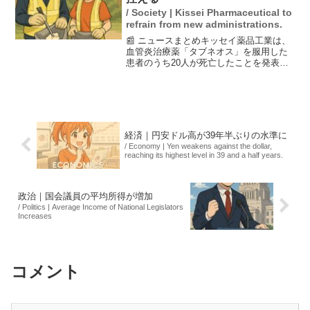
/ Society | Kissei Pharmaceutical to
refrain from new administrations.
📰 ニュースまとめキッセイ薬品工業は、
血管炎治療薬「タブネオス」を服用した
患者のうち20人が死亡したことを発表し
ました。このため、同社は医療関係者に
対し、新規投与を控えるよう要請してい
ます。死亡原因は調査中で、今後の対応
が注目されます。患者...
経済｜円安ドル高が39年半ぶりの水準に
/ Economy | Yen weakens against the dollar,
reaching its highest level in 39 and a half years.
政治｜国会議員の平均所得が増加
/ Politics | Average Income of National Legislators
Increases
コメント