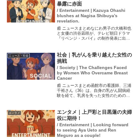
暴露に赤面
/ Entertainment | Kazuya Ohashi
blushes at Nagisa Shibuya’s
revelation.
📰 ニュースまとめなにわ男子の大橋和也
と女優の渋谷凪咲が、テレビ朝日ドラマ
『リベンジ・スパイ』の制作発表に出席
しました。渋谷は大橋の読み合わせでの
漢字ミスを暴露し、大橋は特に「腕白」
を「うでしろ」と勘違いしたため、読み
社会｜乳がんを乗り越えた女性の
ニュース・社会
合わせが中断したエピソ...
挑戦
/ Society | The Challenges Faced
by Women Who Overcame Breast
Cancer
📰 ニュースまとめ函館市の看護師、三浦
千裕さん（36）は、自身の乳がん闘病経
験を経て、乳房を失った女性のための人
工乳房製作者としての道を歩み始めた。
手術で乳房を切除した彼女は、技術を学
びながら、同じような境遇の女性たちに
エンタメ｜上戸彩と目黒蓮の夫婦
エンタメ
希望を与えることを目...
役に期待！
/ Entertainment | Looking forward
to seeing Aya Ueto and Ren
Meguro as a couple!