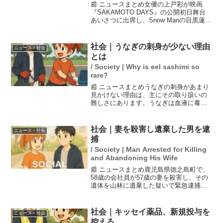
📰 ニュースまとめ女優の上戸彩が映画
『SAKAMOTO DAYS』の公開初日舞台
あいさつに出席し、Snow Manの目黒蓮と
夫婦役を演じたことについて緊張感を語
った。上戸は、目黒の存在に「ぽーっと
顔赤くなっちゃう」と言い、彼に対する
社会｜うなぎの刺身が少ない理由
ニュース・社会
気持ちを...
とは
/ Society | Why is eel sashimi so
rare?
📰 ニュースまとめうなぎの刺身があまり
見かけない理由は、主にその取り扱いの
難しさにあります。うなぎは血液に毒を
含んでおり、調理の際に適切に処理しな
いと健康に害を及ぼす可能性があるた
め、刺身として提供されることが少ない
社会｜妻を殺害し遺棄した男を逮
ニュース・社会
のです。また、土用の丑の...
捕
/ Society | Man Arrested for Killing
and Abandoning His Wife
📰 ニュースまとめ鹿児島県徳之島町で、
58歳の会社員が57歳の妻を殺害し、その
遺体を山林に遺棄した疑いで緊急逮捕さ
れました。報道によると、男は妻の首を
圧迫して殺害したとされ、詳細な事情は
現在捜査中です。地域社会に衝撃が走っ
社会｜キッセイ薬品、新規投与を
ニュース・社会
ており、今後の展開...
控える