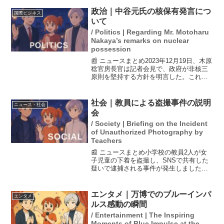
知らない番号からの電話に自動応答する
機能や、保留中に通知が届く機能、画面
政治｜中谷元氏の核保有発言につ
国際ビジネス
に表示され...
いて
/ Politics | Regarding Mr. Motoharu
Nakaya’s remarks on nuclear
possession
📰 ニュースまとめ2023年12月19日、木原
稔官房長官は記者会見で、政府が非核三
原則を堅持する方針を明言した。これ
は、防衛政策を担当する官邸筋の核兵器
保有に関する発言を受けてのもので、個
別の報道についてはコメントを避けた。
社会｜教員による盗撮事件の説明
ニュース・社会
一方、中谷元・前...
会
/ Society | Briefing on the Incident
of Unauthorized Photography by
Teachers
📰 ニュースまとめ小学校の教員2人が女
子児童の下着を盗撮し、SNSで共有した
疑いで逮捕される事件が発生しました。
この件に関する保護者説明会が開かれ、
多くの保護者がショックを受け、涙を流
す姿が見られました。市長は全ての市立
エンタメ｜万博でのブルーインパ
エンタメ
小・中学校を調査する...
ルス感動の瞬間
/ Entertainment | The Inspiring
Moments of Blue Impulse at the