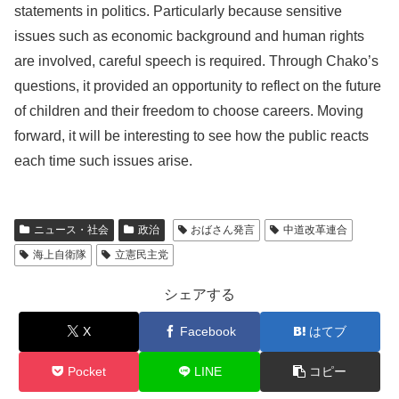
statements in politics. Particularly because sensitive
issues such as economic background and human rights
are involved, careful speech is required. Through Chako’s
questions, it provided an opportunity to reflect on the future
of children and their freedom to choose careers. Moving
forward, it will be interesting to see how the public reacts
each time such issues arise.
ニュース・社会
政治
おばさん発言
中道改革連合
海上自衛隊
立憲民主党
シェアする
X
Facebook
はてブ
Pocket
LINE
コピー