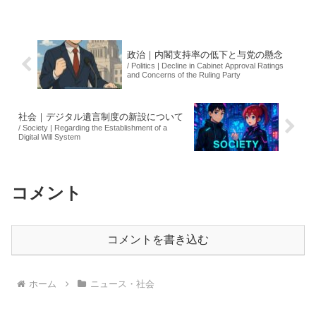
上映が行われます。また、シリーズ最新
作『トイ・ストーリー5』が2026年夏に日
本で公開され...
政治｜内閣支持率の低下と与党の懸念
/ Politics | Decline in Cabinet Approval Ratings
and Concerns of the Ruling Party
社会｜デジタル遺言制度の新設について
/ Society | Regarding the Establishment of a
Digital Will System
コメント
コメントを書き込む
ホーム
ニュース・社会