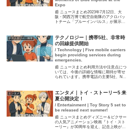
Expo
📰 ニュースまとめ2023年7月12日、大
阪・関西万博で航空自衛隊のアクロバッ
トチーム「ブルーインパルス」が展示飛
行を行いました。飛行を終えた隊長の江
尻卓2等空佐は計画通りにすべての飛行が
成功したことにホッとした様子で、感動
テクノロジー｜携帯5社、非常時
テクノロジー・科学
を表現しました。...
の回線提供開始
/ Technology | Five mobile carriers
begin providing services during
emergencies.
📰 ニュースまとめ利用方法や注意点につ
いては、今後の詳細な情報に期待が寄せ
られています。携帯電話の主要5社、NTT
ドコモ、KDDI、沖縄セルラー電話、ソフ
トバンク、楽天モバイルは、非常時に他
社の回線を利用できる「JAPANローミン
エンタメ｜トイ・ストーリー5 来
エンタメ
グ」を4月...
夏公開決定！
/ Entertainment | Toy Story 5 set to
be released next summer!
📰 ニュースまとめディズニー＆ピクサー
の人気アニメーション映画『トイ・スト
ーリー』が30周年を迎え、記念上映が決
定しました。全国で1週間限定で、旧作の