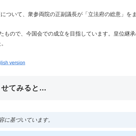
方策について、衆参両院の正副議長が「立法府の総意」を
したもので、今国会での成立を目指しています。皇位継
た。
lish version
ませてみると…
容に基づいています。