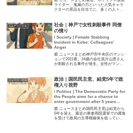
ライダー、鬼滅の刃といった人気キャラ
クターの景品を目当てに、多くの人々が
食品を大量に購入し、本来の食品を廃棄
するという行為が続いている。この現象
は50年以上前から見られ、食品ロスの大
社会｜神戸で女性刺殺事件 同僚
ニュース・社会
きな要因となっている...
の憤り
/ Society | Female Stabbing
Incident in Kobe: Colleagues’
Anger
📰 ニュースまとめ神戸市中央区のマンシ
ョンで20日夜、24歳の会社員片山恵さん
が刺殺される事件が発生。女性がマンシ
ョンの階段で倒れているのを他の住人が
発見し、県警は逃走した男を追ってい
る。片山さんは「仕事に真面目で陽気」
政治｜国民民主党、結党5年で政
ニュース・社会
と同僚たちから評判で...
権入り視野
/ Politics | The Democratic Party for
the People aims for a chance to
enter government after 5 years
since its establishment.
📰 ニュースまとめ国民民主党は結党から
5年を迎え、最近の衆参両院選挙での躍進
を受けて政局の主導権確保を狙ってい
る。連立政権への参加を視野に入れつ
つ、安易な譲歩を避けるため独自の姿勢
を強調する方針を示している。また、立