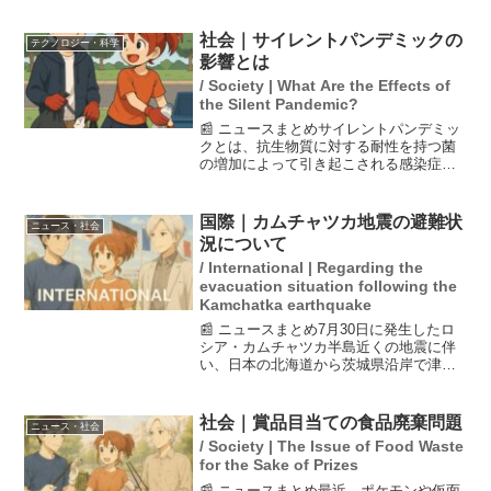
影響を受けており、プライベートとプロ
としての活動を明確に分けたいと考えて
社会｜サイレントパンデミックの
テクノロジー・科学
いるようです。また...
影響とは
/ Society | What Are the Effects of
the Silent Pandemic?
📰 ニュースまとめサイレントパンデミッ
クとは、抗生物質に対する耐性を持つ菌
の増加によって引き起こされる感染症の
脅威を指します。2050年にはこの影響で
1000万人が死亡する可能性があるとされ
ています。特に、日本においては百日ぜ
国際｜カムチャツカ地震の避難状
ニュース・社会
きや薬剤耐性菌...
況について
/ International | Regarding the
evacuation situation following the
Kamchatka earthquake
📰 ニュースまとめ7月30日に発生したロ
シア・カムチャツカ半島近くの地震に伴
い、日本の北海道から茨城県沿岸で津波
避難指示が出されました。避難所に実際
に避難したのは、対象住民の約1割にあた
る8万人を超えたことが報道されました。
社会｜賞品目当ての食品廃棄問題
ニュース・社会
しかし、全体的に...
/ Society | The Issue of Food Waste
for the Sake of Prizes
📰 ニュースまとめ最近、ポケモンや仮面