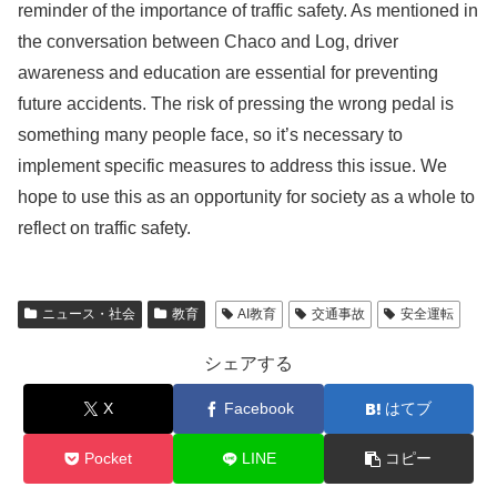
reminder of the importance of traffic safety. As mentioned in
the conversation between Chaco and Log, driver
awareness and education are essential for preventing
future accidents. The risk of pressing the wrong pedal is
something many people face, so it’s necessary to
implement specific measures to address this issue. We
hope to use this as an opportunity for society as a whole to
reflect on traffic safety.
ニュース・社会
教育
AI教育
交通事故
安全運転
シェアする
X
Facebook
はてブ
Pocket
LINE
コピー