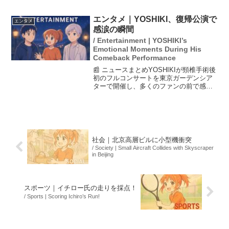
これにより、米国とイスラエルがイラン
に対して軍事行動を取る中で、国際的な
緊張が高まっています。また、中国は関
エンタメ｜YOSHIKI、復帰公演で
エンタメ
係国に冷静さを求めてい...
感涙の瞬間
/ Entertainment | YOSHIKI’s
Emotional Moments During His
Comeback Performance
📰 ニュースまとめYOSHIKIが頸椎手術後
初のフルコンサートを東京ガーデンシア
ターで開催し、多くのファンの前で感動
の復帰を果たしました。公演ではDJプレ
イを初披露し、「やっと1章の扉が開け
た」と語り、新たな挑戦への意欲を示し
ました。また、...
社会｜北京高層ビルに小型機衝突
/ Society | Small Aircraft Collides with Skyscraper
in Beijing
スポーツ｜イチロー氏の走りを採点！
/ Sports | Scoring Ichiro’s Run!