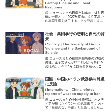
Factory Closure and Local
Reactions
📰 ニュースまとめ日産自動車は、経営再
建の一環として2027年度末に追浜工場で
の車両生産を終了することを発表しまし
た。この決定により、地元経済への影響
が懸念されています。特に地元の弁当店
などからは「ショックが大きすぎる」と
社会｜集団暴行の悲劇と自死の背
ニュース・社会
の声が上がり、横浜...
景
/ Society | The Tragedy of Group
Violence and the Background of
Suicide
📰 ニュースまとめ福島県相馬市の23歳の
男性、金子丈さんが昨年11月から暴行を
受け続け、今年4月に自ら命を絶ったこと
が明らかになりました。暴行の中心人物
は逮捕され、有罪判決を受けましたが、
自死との因果関係は証明されていませ
国際｜中国のイラン武器供与報道
国際ビジネス
ん。丈さんの両親は...
に反論
/ International | China refutes
reports of weapon supply to Iran
📰 ニュースまとめ中国外務省は、米メデ
ィアが報じたイランへの武器供与につい
て「根拠のない中傷」と反論しました。