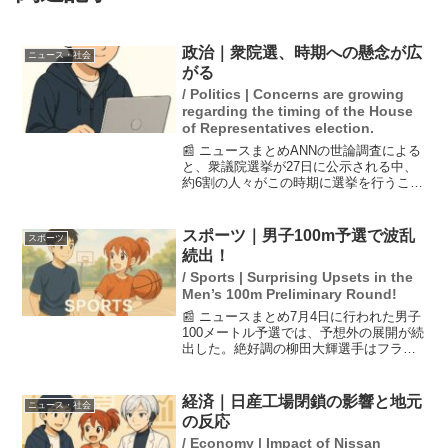
政治｜衆院選、時期への懸念が広
ニュース・社会
がる
/ Politics | Concerns are growing
regarding the timing of the House
of Representatives election.
📰 ニュースまとめANNの世論調査による
と、衆議院選挙が27日に公示される中、
約6割の人々がこの時期に選挙を行うこと
に「よくない」と考えていることが明ら
かになりました。また、選挙において重
視される政策についての意見も寄せられ
スポーツ｜男子100m予選で波乱
スポーツ
ていますが、特に...
続出！
/ Sports | Surprising Upsets in the
Men’s 100m Preliminary Round!
📰 ニュースまとめ7月4日に行われた男子
100メートル予選では、予想外の展開が続
出した。絶好調の柳田大輝選手はフライ
ングによる失格となり、涙を流した。サ
ニブラウン選手も強行出場ながら予選で
敗退し、他の有力選手である桐生選手や
経済｜日産工場閉鎖の影響と地元
ニュース・社会
山縣選手は準決勝...
の反応
/ Economy | Impact of Nissan