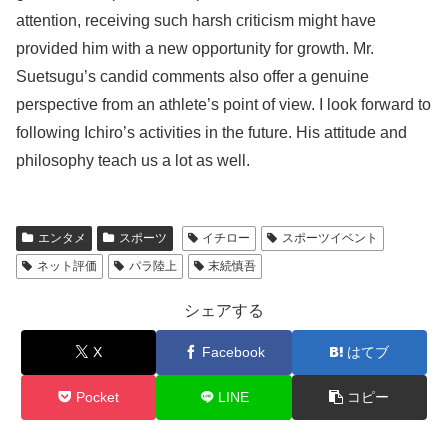
attention, receiving such harsh criticism might have
provided him with a new opportunity for growth. Mr.
Suetsugu’s candid comments also offer a genuine
perspective from an athlete’s point of view. I look forward to
following Ichiro’s activities in the future. His attitude and
philosophy teach us a lot as well.
エンタメ
スポーツ
イチロー
スポーツイベント
ネット評価
パラ陸上
末続慎吾
シェアする
X
Facebook
はてブ
Pocket
LINE
コピー