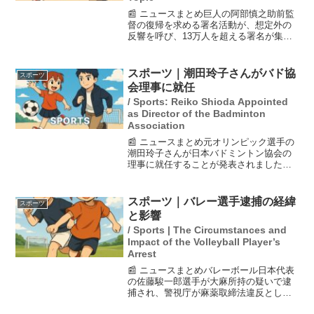
📰 ニュースまとめ巨人の阿部慎之助前監
督の復帰を求める署名活動が、想定外の
反響を呼び、13万人を超える署名が集ま
りました。署名を呼びかけたファンは、
これほど多くの支持が集まるとは思って
いなかったと語り、活動は急遽早めに終
スポーツ｜潮田玲子さんがバド協
スポーツ
了しました。また、一...
会理事に就任
/ Sports: Reiko Shioda Appointed
as Director of the Badminton
Association
📰 ニュースまとめ元オリンピック選手の
潮田玲子さんが日本バドミントン協会の
理事に就任することが発表されました。
彼女は2008年北京オリンピックと2012年
ロンドンオリンピックに出場した実績を
持ち、協会の理事としての任期は2年間で
スポーツ｜バレー選手逮捕の経緯
スポーツ
す。正式な決...
と影響
/ Sports | The Circumstances and
Impact of the Volleyball Player’s
Arrest
📰 ニュースまとめバレーボール日本代表
の佐藤駿一郎選手が大麻所持の疑いで逮
捕され、警視庁が麻薬取締法違反として
取り調べを行っています。佐藤選手は容