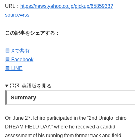
URL：
https://news.yahoo.co.jp/pickup/6585933?
source=rss
この記事をシェアする：
🟦 Xで共有
🟦 Facebook
🟩 LINE
🇬🇧 英語版を見る
Summary
On June 27, Ichiro participated in the “2nd Uniqlo Ichiro
DREAM FIELD DAY,” where he received a candid
assessment of his running from former track and field