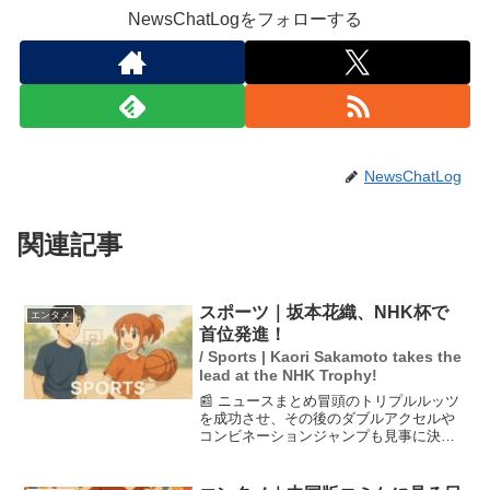
NewsChatLogをフォローする
NewsChatLog
関連記事
スポーツ｜坂本花織、NHK杯で
エンタメ
首位発進！
/ Sports | Kaori Sakamoto takes the
lead at the NHK Trophy!
📰 ニュースまとめ冒頭のトリプルルッツ
を成功させ、その後のダブルアクセルや
コンビネーションジャンプも見事に決ま
り、会場のファンから大きな拍手を受け
ました。2025年11月7日、大阪の東和薬
品ラクタブドームで行われたフィギュア