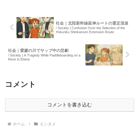
疑を否認しているものの、本人が所持品
を落としたことが発覚した経緯が報告さ
れています。この事件を...
社会｜北陸新幹線延伸ルートの選定混迷
/ Society | Confusion Over the Selection of the
Hokuriku Shinkansen Extension Route
社会｜愛媛の川でサップ中の悲劇
/ Society | A Tragedy While Paddleboarding on a
River in Ehime
コメント
コメントを書き込む
ホーム
エンタメ