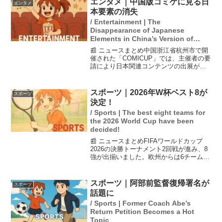
エンタメ｜中国版コミケに見る日
エンタメ
スケートGPシリ...
本要素の消失
/ Entertainment | The
Disappearance of Japanese
Elements in China’s Version of
Comiket
📰 ニュースまとめ中国浙江省杭州市で開
催された「COMICUP」では、主催者の要
請により日本関連コンテンツの出展がな
くなった。これは日中関係の冷え込みを
反映しているが、会場の外では「鬼滅の
刃」などのキャラクターに扮したコスプ
スポーツ｜2026年W杯ベスト8が
スポーツ
レイヤーが見られ...
決定！
/ Sports | The best eight teams for
the 2026 World Cup have been
decided!
📰 ニュースまとめFIFAワールドカップ
2026の決勝トーナメント2回戦が進み、8
強が出揃いました。欧州からは6チームが
進出し、南米は1チーム、アフリカも1チ
ームが残っています。これは北中米開催
の影響で、南米勢が少なくなったことを
スポーツ｜阿部前監督復帰署名が
スポーツ
示していま...
話題に
/ Sports | Former Coach Abe’s
Return Petition Becomes a Hot
Topic