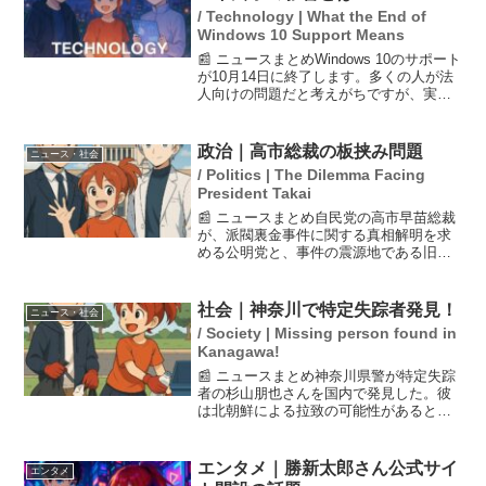
/ Technology | What the End of
Windows 10 Support Means
📰 ニュースまとめWindows 10のサポート
が10月14日に終了します。多くの人が法
人向けの問題だと考えがちですが、実際
には個人ユーザーにもリスクがありま
す。サポート終了後は、ウイルス感染や
セキュリティの脅威が高まるため、アッ
政治｜高市総裁の板挟み問題
ニュース・社会
プグレード...
/ Politics | The Dilemma Facing
President Takai
📰 ニュースまとめ自民党の高市早苗総裁
が、派閥裏金事件に関する真相解明を求
める公明党と、事件の震源地である旧安
倍派の双方から圧力を受けている。この
状況により、公明党の連立離脱の可能性
が高まっており、閣外協力への転換案も
社会｜神奈川で特定失踪者発見！
ニュース・社会
浮上している。一方で、...
/ Society | Missing person found in
Kanagawa!
📰 ニュースまとめ神奈川県警が特定失踪
者の杉山朋也さんを国内で発見した。彼
は北朝鮮による拉致の可能性があるとし
て捜査されていたが、発見時にその関連
は確認されなかった。杉山さんは無事に
発見され、北朝鮮には行っていないとの
エンタメ｜勝新太郎さん公式サイ
エンタメ
こと。これにより、日本...