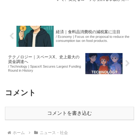
しました。この事故により、作業員10人
が死亡し、さらに4人が行方不明となって
います。事故の原因は、計画段階での設
計変更に関連し...
経済｜食料品消費税の減税案に注目
/ Economy | Focus on the proposal to reduce the
consumption tax on food products.
テクノロジー｜スペースX、史上最大の
資金調達へ
/ Technology | SpaceX Secures Largest Funding
Round in History
コメント
コメントを書き込む
ホーム
ニュース・社会