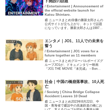
ト開設の話題
/ Entertainment | Announcement of
the official website launch for
Katsu Shintaro.
📰 ニュースまとめ俳優の勝新太郎さんの
公式サイトが立ち上がり、ネットで話題
になっています。勝新太郎さんは1997年
に亡くなった著名な俳優で、来年には没
後30年を迎えます。公式サイトでは彼の
業績や思い出が紹介されており、ファン
エンタメ｜JO1、11人での未来を
エンタメ
からの期待が高ま...
誓う
/ Entertainment | JO1 vows for a
future together as 11 members
📰 ニュースまとめグローバルボーイズグ
ループJO1が、ドキュメンタリー映画
『JO1 THE MOVIE『未完成』－Bon
Voyage－』の完成披露試写会に出席しま
した。メンバーの鶴房汐恩がオンライン
カジノの賭博容疑で活動休止となったこ
社会｜中国の橋崩落事故、10人死
ニュース・社会
とに...
亡
/ Society | China Bridge Collapse
Accident Leaves 10 Dead
📰 ニュースまとめ2023年8月22日、中
国・青海省で建設中の高速鉄道の橋にお
いて、支えるロープが切れる事故が発生