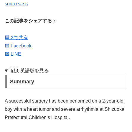
source=rss
この記事をシェアする：
🟦 Xで共有
🟦 Facebook
🟩 LINE
🇬🇧 英語版を見る
Summary
A successful surgery has been performed on a 2-year-old
boy with a heart tumor and severe arrhythmia at Shizuoka
Prefectural Children’s Hospital.