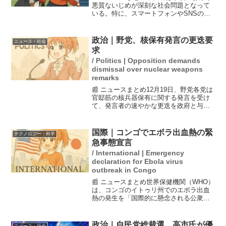
悪質ないじめが深刻な社会問題となって
いる。特に、スマートフォンやSNSの普
及により、集団での暴力を映した動画が
広まり、いじめの実態が明らかになるケ
ースが増えている。習近平政権はこの社
政治｜野党、核保有発言の更迭要
ニュース・社会
会不安の広がりを警戒...
求
/ Politics | Opposition demands
dismissal over nuclear weapons
remarks
📰 ニュースまとめ12月19日、野党各党は
官邸筋の核兵器保有に関する発言を受け
て、発言者の速やかな更迭を政府と与党
に求めた。立憲民主党の野田代表は「早
急に辞任を」と強く主張し、自民党の中
谷元・前防衛相も交代の必要性を示唆し
国際｜コンゴでエボラ出血熱の緊
テクノロジー・科学
た。一方、木原稔官...
急事態宣言
/ International | Emergency
declaration for Ebola virus
outbreak in Congo
📰 ニュースまとめ世界保健機関（WHO）
は、コンゴのイトゥリ州でのエボラ出血
熱の発生を「国際的に懸念される公衆衛
生上の緊急事態」と宣言した。感染者数
は増加し、87人が死亡している。周辺国
への感染拡大が懸念されており、過去に
政治｜自民党総裁選、高市氏が優
ニュース・社会