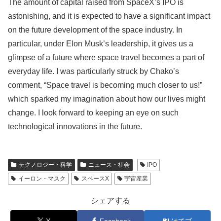
The amount of capital raised from SpaceX’s IPO is
astonishing, and it is expected to have a significant impact
on the future development of the space industry. In
particular, under Elon Musk’s leadership, it gives us a
glimpse of a future where space travel becomes a part of
everyday life. I was particularly struck by Chako’s
comment, “Space travel is becoming much closer to us!”
which sparked my imagination about how our lives might
change. I look forward to keeping an eye on such
technological innovations in the future.
テクノロジー・科学
ニュース・社会
IPO
イーロン・マスク
スペースX
宇宙産業
シェアする
X
Facebook
はてブ