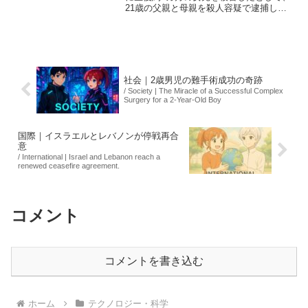
21歳の父親と母親を殺人容疑で逮捕しま
した。捜査関係者によると、両親は同村
内のアパートに住んでおり、いまだ詳細
な動機は明らかになっていません。この
事件は地域社会に大...
社会｜2歳男児の難手術成功の奇跡
/ Society | The Miracle of a Successful Complex
Surgery for a 2-Year-Old Boy
国際｜イスラエルとレバノンが停戦再合
意
/ International | Israel and Lebanon reach a
renewed ceasefire agreement.
コメント
コメントを書き込む
ホーム
テクノロジー・科学