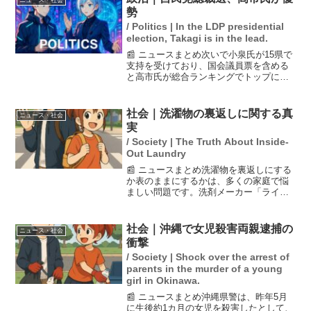
も類似の流行があっ...
勢
/ Politics | In the LDP presidential
election, Takagi is in the lead.
📰 ニュースまとめ次いで小泉氏が15県で
支持を受けており、国会議員票を含める
と高市氏が総合ランキングでトップに立
っているとされています。2025年の自民
党総裁選が近づく中、FNNが行った独自
調査によれば、高市前経済安全保障担当
社会｜洗濯物の裏返しに関する真
ニュース・社会
相が全国の党員...
実
/ Society | The Truth About Inside-
Out Laundry
📰 ニュースまとめ洗濯物を裏返しにする
か表のままにするかは、多くの家庭で悩
ましい問題です。洗剤メーカー「ライオ
ン」によると、裏返しで洗うことには特
に問題はないとのことです。逆に、洗濯
物の干し方にもコツがあるとされ、正し
社会｜沖縄で女児殺害両親逮捕の
ニュース・社会
い方法を知ることで洗濯...
衝撃
/ Society | Shock over the arrest of
parents in the murder of a young
girl in Okinawa.
📰 ニュースまとめ沖縄県警は、昨年5月
に生後約1カ月の女児を殺害したとして、