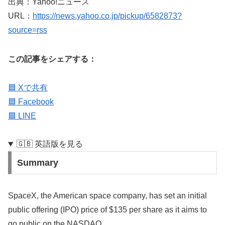
出典：Yahoo!ニュース
URL：
https://news.yahoo.co.jp/pickup/6582873?
source=rss
この記事をシェアする：
🟦 Xで共有
🟦 Facebook
🟩 LINE
🇬🇧 英語版を見る
Summary
SpaceX, the American space company, has set an initial
public offering (IPO) price of $135 per share as it aims to
go public on the NASDAQ.