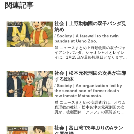
関連記事
社会｜上野動物園の双子パンダ見
エンタメ
納め
/ Society | A farewell to the twin
pandas at Ueno Zoo.
📰 ニュースまとめ上野動物園の双子ジャ
イアントパンダ、シャオシャオとレイレ
イは、1月25日が最終観覧日となります。
彼らの飼育に関する貴重な日誌も積み重
ねられ、多くのファンに愛されてきまし
た。現役職員たちが語る秘話が、1月24日
社会｜松本元死刑囚の次男が主導
ニュース・社会
の番組『サタデ...
する団体
/ Society | An organization led by
the second son of former death
row inmate Matsumoto.
📰 ニュースまとめ公安調査庁は、オウム
真理教の教祖・松本智津夫元死刑囚の次
男が、後継団体「アレフ」の実質的な指
導者であると認定した。この次男は自ら
を「2代目グル」と称し、過去には直撃取
材にも応じているが、その発言は社会に
社会｜富山湾で8年ぶりのAラン
ニュース・社会
危険を及ぼす可能性が...
ク蜃気楼