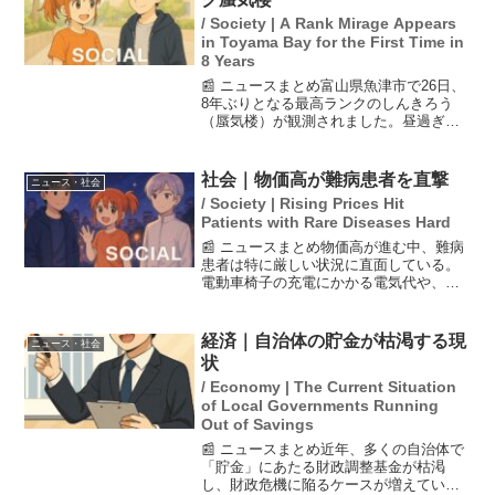
/ Society | A Rank Mirage Appears
in Toyama Bay for the First Time in
8 Years
📰 ニュースまとめ富山県魚津市で26日、
8年ぶりとなる最高ランクのしんきろう
（蜃気楼）が観測されました。昼過ぎに
は、風景が非常に明瞭に伸びたり反転し
たりする現象が確認され、魚津埋没林博
物館もこれをAランクとして評価しまし
社会｜物価高が難病患者を直撃
ニュース・社会
た。特に新湊大橋付近...
/ Society | Rising Prices Hit
Patients with Rare Diseases Hard
📰 ニュースまとめ物価高が進む中、難病
患者は特に厳しい状況に直面している。
電動車椅子の充電にかかる電気代や、介
護タクシーの高額な利用料金が生活を圧
迫し、生きるための支出が増加してい
る。物価上昇が障害者に与える影響につ
経済｜自治体の貯金が枯渇する現
ニュース・社会
いて、当事者の声を通じて...
状
/ Economy | The Current Situation
of Local Governments Running
Out of Savings
📰 ニュースまとめ近年、多くの自治体で
「貯金」にあたる財政調整基金が枯渇
し、財政危機に陥るケースが増えていま