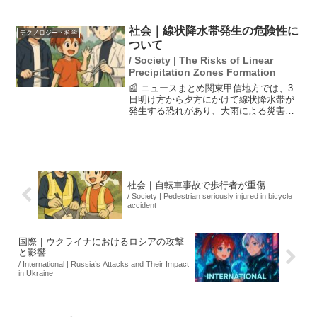
す。老朽化した公共施設の維持管理や高
齢化に伴う福祉費が重くのしかかる中、
自治体は住民サービスの大幅な削減を余
社会｜線状降水帯発生の危険性に
テクノロジー・科学
儀なくされています。しか...
ついて
/ Society | The Risks of Linear
Precipitation Zones Formation
📰 ニュースまとめ関東甲信地方では、3
日明け方から夕方にかけて線状降水帯が
発生する恐れがあり、大雨による災害の
危険度が急激に高まる可能性がありま
す。地元気象台が発表する防災気象情報
や危険度分布を確認し、適切な避難準備
を行うことが重要です。特...
社会｜自転車事故で歩行者が重傷
/ Society | Pedestrian seriously injured in bicycle
accident
国際｜ウクライナにおけるロシアの攻撃
と影響
/ International | Russia’s Attacks and Their Impact
in Ukraine