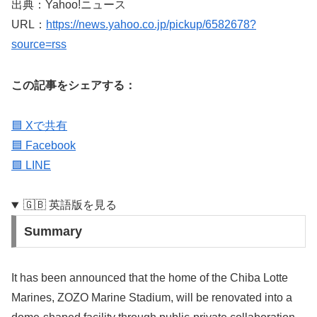
出典：Yahoo!ニュース
URL：
https://news.yahoo.co.jp/pickup/6582678?
source=rss
この記事をシェアする：
🟦 Xで共有
🟦 Facebook
🟩 LINE
🇬🇧 英語版を見る
Summary
It has been announced that the home of the Chiba Lotte
Marines, ZOZO Marine Stadium, will be renovated into a