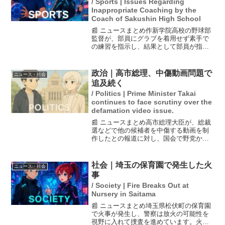
/ Sports | Issues Regarding
Inappropriate Coaching by the
Coach of Sakushin High School
📰 ニュースまとめ作新学院高校の野球部
監督が、部員にグラブを着用せず素手で
の練習を指示し、結果として部員が指を
骨折する事態が発生した。この不適切な
指導に対し、学校は監督を部活動から外
し、栃木県高校野球連盟に報告を行っ
政治｜高市総理、中傷動画問題で
ニュース・社会
た。監督は41歳の男性教...
追及続く
/ Politics | Prime Minister Takai
continues to face scrutiny over the
defamation video issue.
📰 ニュースまとめ高市総理大臣が、総裁
選などで他の候補者を中傷する動画を制
作したとの報道に対し、国会で野党から
の厳しい追及を受けました。高市総理
は、公開された音声データについて「判
断が難しい」と述べ、動画の確認を行っ
社会｜埼玉の保育園で発生した火
ニュース・社会
たことを明らかにしました...
事
/ Society | Fire Breaks Out at
Nursery in Saitama
📰 ニュースまとめ埼玉県松伏町の保育園
で火事が発生し、警察は放火の可能性を
視野に入れて捜査を進めています。火事