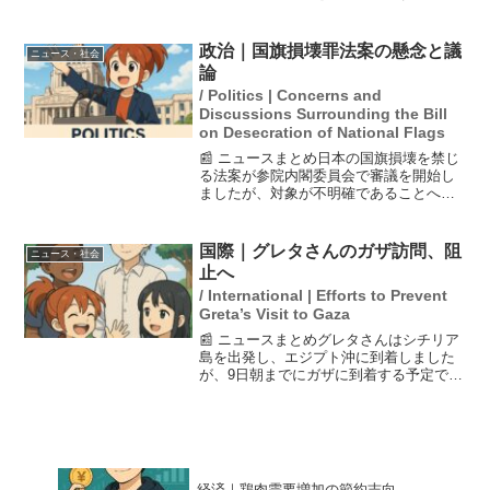
は職員室と図書室の一部を焼きました
が、幸いにもけが人は出ていません。防
犯カメラには不審人物が映っていたこと
政治｜国旗損壊罪法案の懸念と議
ニュース・社会
から、関与が疑われていま...
論
/ Politics | Concerns and
Discussions Surrounding the Bill
on Desecration of National Flags
📰 ニュースまとめ日本の国旗損壊を禁じ
る法案が参院内閣委員会で審議を開始し
ましたが、対象が不明確であることへの
懸念が広がっています。刑事法学者148人
がこの法案に反対しており、あいまいな
基準が問題視されています。国旗を傷つ
国際｜グレタさんのガザ訪問、阻
ニュース・社会
ける行為の定義や処...
止へ
/ International | Efforts to Prevent
Greta’s Visit to Gaza
📰 ニュースまとめグレタさんはシチリア
島を出発し、エジプト沖に到着しました
が、9日朝までにガザに到着する予定で
す。スウェーデンの環境活動家グレタ・
トゥンベリさんが支援物資を届けるため
に向かっている船について、イスラエル
国防相のカッツ氏が到着...
経済｜鶏肉需要増加の節約志向