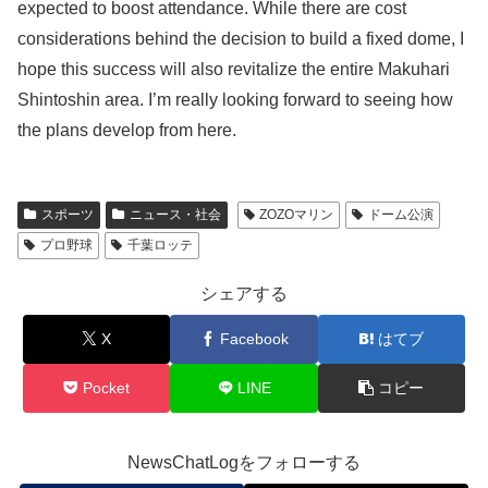
expected to boost attendance. While there are cost
considerations behind the decision to build a fixed dome, I
hope this success will also revitalize the entire Makuhari
Shintoshin area. I’m really looking forward to seeing how
the plans develop from here.
スポーツ
ニュース・社会
ZOZOマリン
ドーム公演
プロ野球
千葉ロッテ
シェアする
X
Facebook
はてブ
Pocket
LINE
コピー
NewsChatLogをフォローする