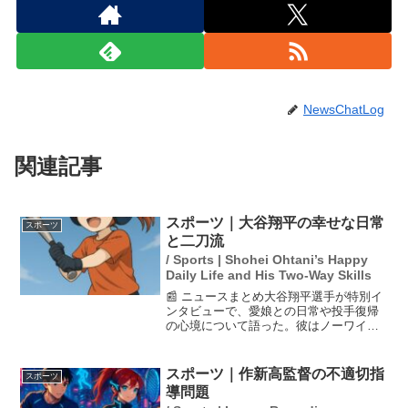
NewsChatLog
関連記事
スポーツ｜大谷翔平の幸せな日常
スポーツ
と二刀流
/ Sports | Shohei Ohtani’s Happy
Daily Life and His Two-Way Skills
📰 ニュースまとめ大谷翔平選手が特別イ
ンタビューで、愛娘との日常や投手復帰
の心境について語った。彼はノーワイン
ドアップを取り入れて自己最速を記録
し、打撃でも好調を維持している。ま
た、家庭では娘と過ごす幸せな時間を大
スポーツ｜作新高監督の不適切指
スポーツ
切にしており、パパとしての...
導問題