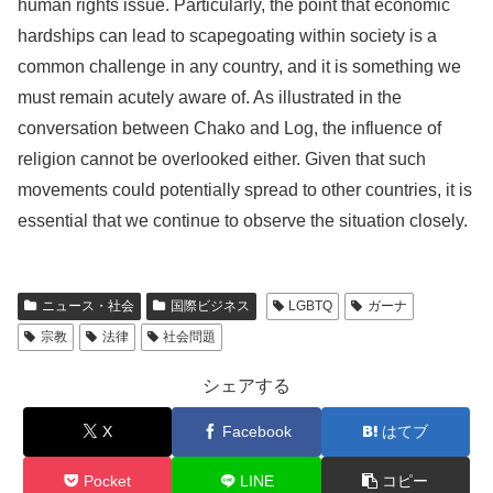
human rights issue. Particularly, the point that economic
hardships can lead to scapegoating within society is a
common challenge in any country, and it is something we
must remain acutely aware of. As illustrated in the
conversation between Chako and Log, the influence of
religion cannot be overlooked either. Given that such
movements could potentially spread to other countries, it is
essential that we continue to observe the situation closely.
ニュース・社会
国際ビジネス
LGBTQ
ガーナ
宗教
法律
社会問題
シェアする
X
Facebook
はてブ
Pocket
LINE
コピー