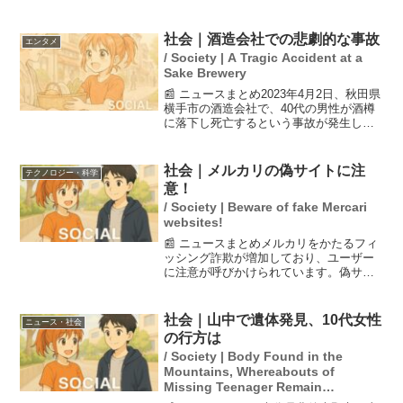
は、これらの船舶が許可を得ずに航行し
たと主張し、イスラエルに関連する船舶
であるとしています。この事件は、中東
社会｜酒造会社での悲劇的な事故
エンタメ
情勢が国際的な...
/ Society | A Tragic Accident at a
Sake Brewery
📰 ニュースまとめ2023年4月2日、秋田県
横手市の酒造会社で、40代の男性が酒樽
に落下し死亡するという事故が発生しま
した。事故の詳細はまだ不明で、警察は
原因を調査中です。この出来事は地域社
会に衝撃を与えており、酒造業界でも安
社会｜メルカリの偽サイトに注
テクノロジー・科学
全管理の重要性...
意！
/ Society | Beware of fake Mercari
websites!
📰 ニュースまとめメルカリをかたるフィ
ッシング詐欺が増加しており、ユーザー
に注意が呼びかけられています。偽サイ
トや偽メールは本物と見分けがつきにく
く、誤ってログイン情報を入力するとア
カウントが乗っ取られる危険がありま
社会｜山中で遺体発見、10代女性
ニュース・社会
す。安全のためには、公式...
の行方は
/ Society | Body Found in the
Mountains, Whereabouts of
Missing Teenager Remain
Unknown