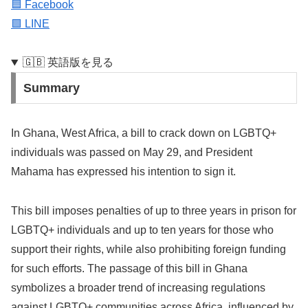
🟦 Facebook
🟩 LINE
🇬🇧 英語版を見る
Summary
In Ghana, West Africa, a bill to crack down on LGBTQ+
individuals was passed on May 29, and President
Mahama has expressed his intention to sign it.
This bill imposes penalties of up to three years in prison for
LGBTQ+ individuals and up to ten years for those who
support their rights, while also prohibiting foreign funding
for such efforts. The passage of this bill in Ghana
symbolizes a broader trend of increasing regulations
against LGBTQ+ communities across Africa, influenced by