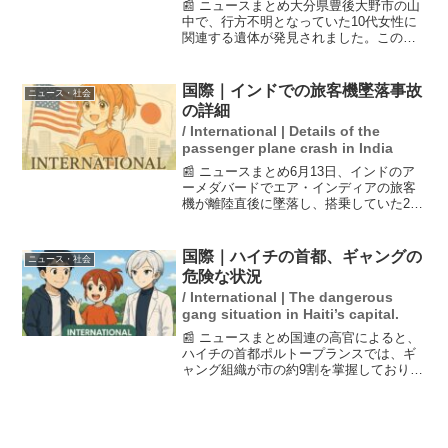
📰 ニュースまとめ大分県豊後大野市の山
中で、行方不明となっていた10代女性に
関連する遺体が発見されました。この遺
体は、死体遺棄容疑で逮捕された58歳の
男の供述に基づき見つかったもので、警
察は詳細な調査を進めています。事件は3
国際｜インドでの旅客機墜落事故
ニュース・社会
月上旬に遡り、男...
の詳細
/ International | Details of the
passenger plane crash in India
📰 ニュースまとめ6月13日、インドのア
ーメダバードでエア・インディアの旅客
機が離陸直後に墜落し、搭乗していた241
人のほとんどが死亡しました。地上の医
大宿舎にも激突し、巻き添えになった
人々を含めると死者数は260人を超える可
国際｜ハイチの首都、ギャングの
ニュース・社会
能性があります...
危険な状況
/ International | The dangerous
gang situation in Haiti’s capital.
📰 ニュースまとめ国連の高官によると、
ハイチの首都ポルトープランスでは、ギ
ャング組織が市の約9割を掌握しており、
国の統制が失われる危険が高まっている
という。特に、2024年には高齢者が犠牲
になる事件が発生し、死者は180人を超え
ている。国際...