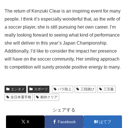
The return of Kenzuki Clear is an inspiring event for many
people. I think it’s especially wonderful that, as the wife of
a soccer player, she is still pursuing her own career. I’m
really looking forward to seeing what kind of performance
she will deliver in this year’s Japan Championship.
Additionally, I’d like to consider the impact her presence
will have on the soccer community. Her smiling approach
to competition will surely provide positive energy to many.
エンタメ
スポーツ
パラ陸上
三段跳び
三笘薫
全日本選手権
剱持クリア
シェアする
X
Facebook
はてブ