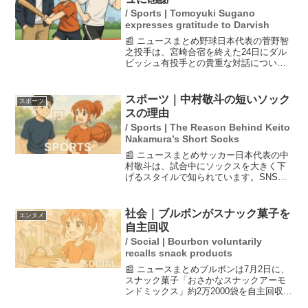
/ Sports | Tomoyuki Sugano
expresses gratitude to Darvish
📰 ニュースまとめ野球日本代表の菅野智
之投手は、宮崎合宿を終えた24日にダル
ビッシュ有投手との貴重な対話について
感謝の意を表しました。菅野は、ダルビ
ッシュとの1時間を超える話し合いが自身
の野球人生にとって「財産」になったと
スポーツ｜中村敬斗の短いソック
スポーツ
語り、その探究心に...
スの理由
/ Sports | The Reason Behind Keito
Nakamura’s Short Socks
📰 ニュースまとめサッカー日本代表の中
村敬斗は、試合中にソックスを大きく下
げるスタイルで知られています。SNSで
はその見た目について議論されることが
多いですが、実際には彼の足がつりやす
い体質が影響しています。オーストリア
社会｜ブルボンがスナック菓子を
エンタメ
のLASK時代にはソ...
自主回収
/ Social | Bourbon voluntarily
recalls snack products
📰 ニュースまとめブルボンは7月2日に、
スナック菓子「おさかなスナックアーモ
ンドミックス」約2万2000袋を自主回収す
ることを発表しました。この回収は、ア