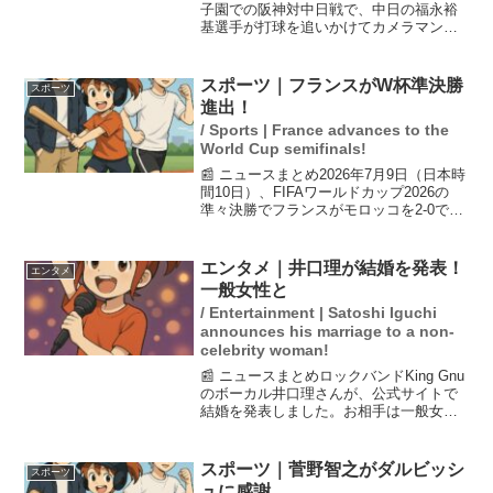
子園での阪神対中日戦で、中日の福永裕
基選手が打球を追いかけてカメラマン席
に突っ込むアクシデントが発生しまし
た。福永選手は動けなくなり、試合は一
時中断。審判やチームメイトが心配そう
スポーツ｜フランスがW杯準決勝
スポーツ
に駆け寄る中、福永選手...
進出！
/ Sports | France advances to the
World Cup semifinals!
📰 ニュースまとめ2026年7月9日（日本時
間10日）、FIFAワールドカップ2026の
準々決勝でフランスがモロッコを2-0で下
し、ベスト4進出を果たしました。先制点
はFWキリアン・エムバペの素晴らしい個
人技によるもので、その後デンベレが
エンタメ｜井口理が結婚を発表！
エンタメ
追...
一般女性と
/ Entertainment | Satoshi Iguchi
announces his marriage to a non-
celebrity woman!
📰 ニュースまとめロックバンドKing Gnu
のボーカル井口理さんが、公式サイトで
結婚を発表しました。お相手は一般女性
で、彼は感謝の気持ちを忘れずに、今後
の活動により一層専念する意向を示して
います。井口さんは31歳であり、これか
スポーツ｜菅野智之がダルビッシ
スポーツ
らの人生の新...
ュに感謝