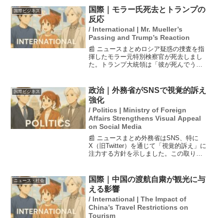
結果となりました。また、大谷翔平選手
国際｜モラー氏死去とトランプの
国際ビジネス
は今季2...
反応
/ International | Mr. Mueller’s
Passing and Trump’s Reaction
📰 ニュースまとめロシア疑惑の捜査を指
揮したモラー元特別検察官が死去しまし
た。トランプ大統領は「彼が死んでうれ
しい」と発言し、その反応が波紋を呼ん
でいます。このコメントは、トランプ政
権の政治的背景や捜査がもたらした影響
政治｜外務省がSNSで視覚的訴え
国際ビジネス
を示唆しており、アメリ...
強化
/ Politics | Ministry of Foreign
Affairs Strengthens Visual Appeal
on Social Media
📰 ニュースまとめ外務省はSNS、特に
X（旧Twitter）を通じて「視覚的訴え」に
注力する方針を示しました。この取り組
みは、中国の主張に対抗するための手段
として位置づけられており、特にサンフ
ランシスコ条約についての批判を受けて
国際｜中国の渡航自粛が観光に与
ニュース・社会
のものです。...
える影響
/ International | The Impact of
China’s Travel Restrictions on
Tourism