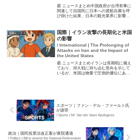
📰 ニュースまとめ中国政府が台湾有事に
関連して自国民に日本への渡航自粛を呼
び掛けた結果、日本の観光業界に影響が
出る懸念が広がっています。特に高級ブ
ティックやラーメン店、ホテルなどには
影響が大きいとされています。しかし、
国際｜イラン攻撃の長期化と米国
国際ビジネス
現時点では日本人客が訪...
の影響
/ International | The Prolonging of
Attacks on Iran and the Impact of
the United States
📰 ニュースまとめイランは長期戦に備え
ており、持久戦に持ち込む意向を示して
いるが、米国は物量で圧倒的優位にある
ため、長期化するほどイランは不利にな
ると専門家は指摘する。トランプ大統領
は開戦から数週間の間に戦争が続く可能
性を示唆しているが、支...
スポーツ｜ファン・デル・ファールト氏
が謝罪
/ Sports | Mr. Van der Vaart Apologizes
政治｜国民投票法改正案が衆院通過
/ Politics | Bill to amend the National Referendum