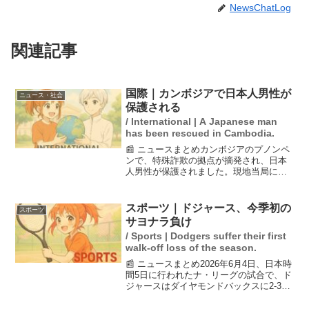
NewsChatLog
関連記事
国際｜カンボジアで日本人男性が
ニュース・社会
保護される
/ International | A Japanese man
has been rescued in Cambodia.
📰 ニュースまとめカンボジアのプノンペ
ンで、特殊詐欺の拠点が摘発され、日本
人男性が保護されました。現地当局によ
ると、彼は犯罪組織によって監禁されて
いた人身取引の被害者とされています。
日本人男性は誘拐された可能性があり、
スポーツ｜ドジャース、今季初の
スポーツ
詳しい状況について調査...
サヨナラ負け
/ Sports | Dodgers suffer their first
walk-off loss of the season.
📰 ニュースまとめ2026年6月4日、日本時
間5日に行われたナ・リーグの試合で、ド
ジャースはダイヤモンドバックスに2-3で
敗れ、今季初のサヨナラ負けを喫しまし
た。この試合でドジャースは3連勝を逃す