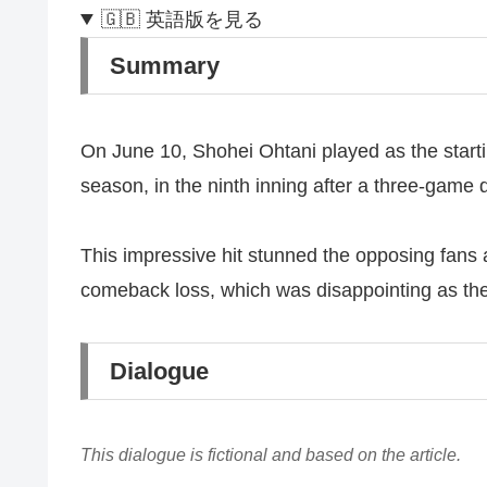
🇬🇧 英語版を見る
Summary
On June 10, Shohei Ohtani played as the starting
season, in the ninth inning after a three-game 
This impressive hit stunned the opposing fans a
comeback loss, which was disappointing as they
Dialogue
This dialogue is fictional and based on the article.