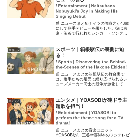
/ Entertainment | Naitsuhana
Nobuyuki’s Joy in Making His
Singing Debut
📰 ニュースまとめナイツの塙宣之が48歳
にして歌手デビューを果たした。彼は東
京・渋谷で行われたシンガー・ソングラ
イターおかゆの新曲発売記念イベントに
参加し、デュエット曲『愛の道草』を披
露。おかゆは塙との共演を楽しんだと述
スポーツ｜箱根駅伝の裏側に迫
スポーツ
べ、彼の初主演作の主...
る！
/ Sports | Discovering the Behind-
the-Scenes of the Hakone Ekiden!
📰 ニュースまとめ箱根駅伝の舞台裏で
は、選手たちの足元で繰り広げられるシ
ューズメーカー同士の競争が激化してい
ます。特にアディダスが2年連続で最も履
かれたブランドとして注目を集めてお
り、その軽量モデル「ADIZERO ADIOS
エンタメ｜YOASOBIが連ドラ主
エンタメ
PRO EV...
題歌を担当！
/ Entertainment | YOASOBI to
perform the theme song for a TV
drama!
📰 ニュースまとめ音楽ユニット
YOASOBIが、三谷幸喜脚本のフジテレビ