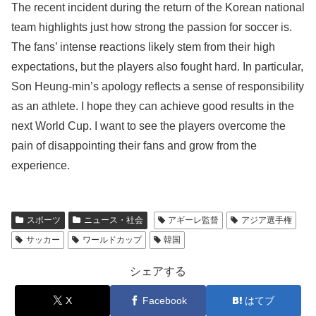
The recent incident during the return of the Korean national
team highlights just how strong the passion for soccer is.
The fans’ intense reactions likely stem from their high
expectations, but the players also fought hard. In particular,
Son Heung-min’s apology reflects a sense of responsibility
as an athlete. I hope they can achieve good results in the
next World Cup. I want to see the players overcome the
pain of disappointing their fans and grow from the
experience.
スポーツ
ニュース・社会
アギーレ監督
アジア選手権
サッカー
ワールドカップ
韓国
シェアする
X
Facebook
はてブ