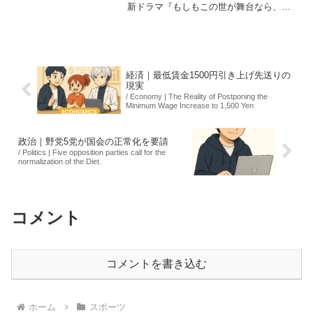
新ドラマ『もしもこの世が舞台なら、楽
屋はどこにあるのだろう』の主題歌『劇
上』を初めて書き下ろしました。このド
ラマは菅田将暉が主演を務め、10月1日か
ら放送されます。『劇...
経済｜最低賃金1500円引き上げ先送りの
現実
/ Economy | The Reality of Postponing the
Minimum Wage Increase to 1,500 Yen
政治｜野党5党が国会の正常化を要請
/ Politics | Five opposition parties call for the
normalization of the Diet.
コメント
コメントを書き込む
ホーム
スポーツ