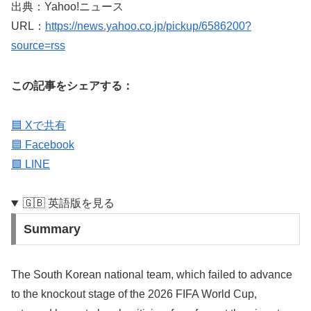
出典：Yahoo!ニュース
URL：
https://news.yahoo.co.jp/pickup/6586200?
source=rss
この記事をシェアする：
🟦 Xで共有
🟦 Facebook
🟩 LINE
🇬🇧 英語版を見る
Summary
The South Korean national team, which failed to advance
to the knockout stage of the 2026 FIFA World Cup,