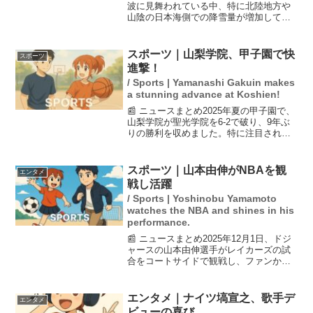
波に見舞われている中、特に北陸地方や
山陰の日本海側での降雪量が増加してい
ます。JAFは、大雪の日の車のワイパー
について、「立てない方が良い場合もあ
る」と警告しています。また、凍結した
スポーツ｜山梨学院、甲子園で快
スポーツ
フロントガラスを熱湯...
進撃！
/ Sports | Yamanashi Gakuin makes
a stunning advance at Koshien!
📰 ニュースまとめ2025年夏の甲子園で、
山梨学院が聖光学院を6-2で破り、9年ぶ
りの勝利を収めました。特に注目された
のは194cmの右腕・菰田陽生選手が、6回
まで無安打無得点のノーヒットノーラン
を達成したことです。この勝利により、
スポーツ｜山本由伸がNBAを観
エンタメ
山梨学院...
戦し活躍
/ Sports | Yoshinobu Yamamoto
watches the NBA and shines in his
performance.
📰 ニュースまとめ2025年12月1日、ドジ
ャースの山本由伸選手がレイカーズの試
合をコートサイドで観戦し、ファンから
大歓声を受けました。試合ではレイカー
ズの八村塁選手が先発出場しましたが、
シュート機会は1本のみで、今季初の無得
エンタメ｜ナイツ塙宣之、歌手デ
エンタメ
点に終わり、チ...
ビューの喜び