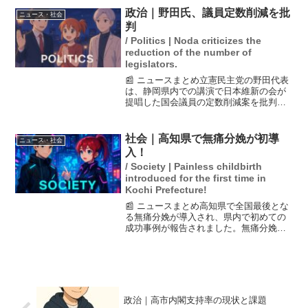
分により、一定の研修を受けた薬剤師か
政治｜野田氏、議員定数削減を批
ニュース・社会
らの対面販売が義務づけら...
判
/ Politics | Noda criticizes the
reduction of the number of
legislators.
📰 ニュースまとめ立憲民主党の野田代表
は、静岡県内での講演で日本維新の会が
提唱した国会議員の定数削減案を批判し
ました。彼は、比例区のみを削減するの
は大政党のエゴだとし、小選挙区とのバ
ランスを考慮すべきだと主張しました。
社会｜高知県で無痛分娩が初導
ニュース・社会
また、議員定数削減に加...
入！
/ Society | Painless childbirth
introduced for the first time in
Kochi Prefecture!
📰 ニュースまとめ高知県で全国最後とな
る無痛分娩が導入され、県内で初めての
成功事例が報告されました。無痛分娩は
麻酔を使用して出産時の痛みを軽減する
方法で、これにより出産がより快適なも
のになると期待されています。これまで
高知県では無痛分娩が実...
政治｜高市内閣支持率の現状と課題