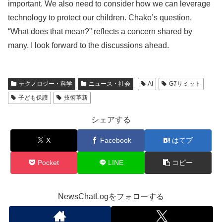
important. We also need to consider how we can leverage
technology to protect our children. Chako’s question,
“What does that mean?” reflects a concern shared by
many. I look forward to the discussions ahead.
テクノロジー・科学
ニュース・社会
AI
G7サミット
子ども保護
技術革新
シェアする
X
Facebook
はてブ
Pocket
LINE
コピー
NewsChatLogをフォローする