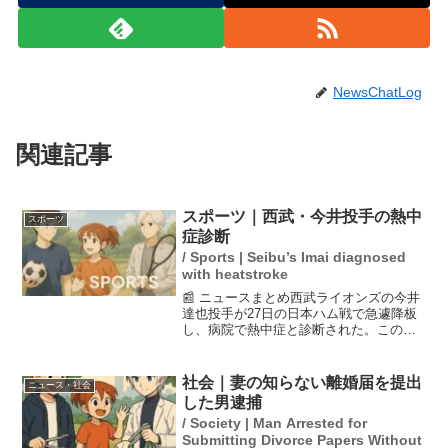
NewsChatLog
関連記事
スポーツ｜西武・今井投手の熱中
スポーツ
症診断
/ Sports | Seibu’s Imai diagnosed
with heatstroke
📰 ニュースまとめ西武ライオンズの今井
達也投手が27日の日本ハム戦で急遽降板
し、病院で熱中症と診断された。この日
は静養を要し、監督の西口氏は来週か再
来週の登板を見込んでいる。試合中、今
井は体調不良を訴え、コーチやスタッフ
社会｜妻の知らない離婚届を提出
ニュース・社会
に付き添われてベンチ...
した男逮捕
/ Society | Man Arrested for
Submitting Divorce Papers Without