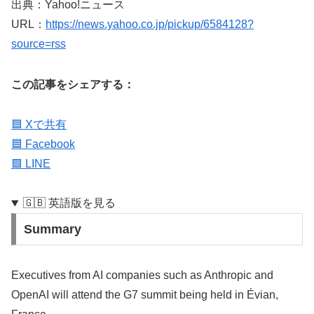
出典：Yahoo!ニュース
URL：
https://news.yahoo.co.jp/pickup/6584128?
source=rss
この記事をシェアする：
🟦 Xで共有
🟦 Facebook
🟩 LINE
🇬🇧 英語版を見る
Summary
Executives from AI companies such as Anthropic and
OpenAI will attend the G7 summit being held in Évian,