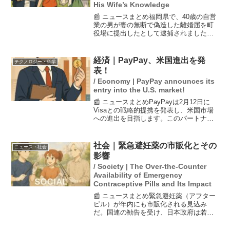
His Wife’s Knowledge
📰 ニュースまとめ福岡県で、40歳の自営
業の男が妻の無断で偽造した離婚届を町
役場に提出したとして逮捕されました。
妻が戸籍謄本を確認したところ、知らず
知らずのうちに離婚が成立していたこと
が判明しました。この事件は家庭内の信
経済｜PayPay、米国進出を発
テクノロジー・科学
頼関係を大きく揺るが...
表！
/ Economy | PayPay announces its
entry into the U.S. market!
📰 ニュースまとめPayPayは2月12日に
Visaとの戦略的提携を発表し、米国市場
への進出を目指します。このパートナー
シップは、PayPayのグローバル展開の第
一弾であり、カリフォルニア州を中心に
QRコード決済加盟店のネットワーク構築
社会｜緊急避妊薬の市販化とその
ニュース・社会
を検...
影響
/ Society | The Over-the-Counter
Availability of Emergency
Contraceptive Pills and Its Impact
📰 ニュースまとめ緊急避妊薬（アフター
ピル）が年内にも市販化される見込み
だ。国連の勧告を受け、日本政府は若い
世代の意見を取り入れた議論を進めてい
る。新設された「特定要指導医薬品」区