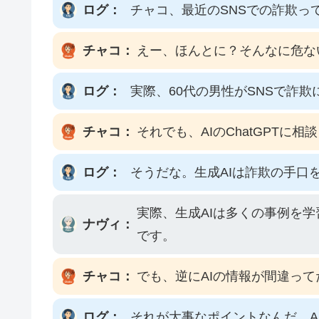
ログ：
チャコ、最近のSNSでの詐欺っ
チャコ：
えー、ほんとに？そんなに危な
ログ：
実際、60代の男性がSNSで詐
チャコ：
それでも、AIのChatGPT
ログ：
そうだな。生成AIは詐欺の手口
実際、生成AIは多くの事例を
ナヴィ：
です。
チャコ：
でも、逆にAIの情報が間違っ
ログ：
それが大事なポイントなんだ。A