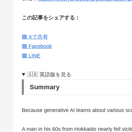
この記事をシェアする：
🟦 Xで共有
🟦 Facebook
🟩 LINE
🇬🇧 英語版を見る
Summary
Because generative AI learns about various sc
A man in his 60s from Hokkaido nearly fell vic