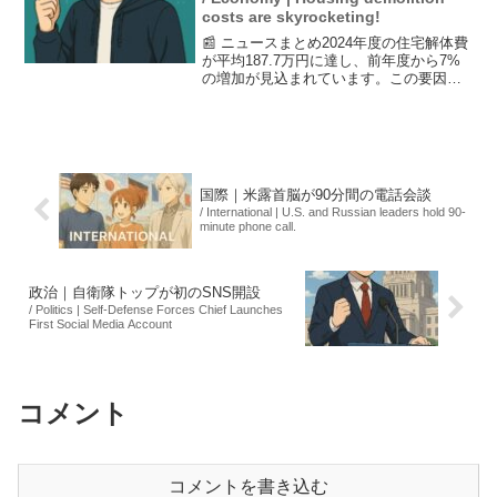
costs are skyrocketing!
📰 ニュースまとめ2024年度の住宅解体費
が平均187.7万円に達し、前年度から7%
の増加が見込まれています。この要因
は、人件費や廃棄物処理費の高騰による
もので、20年度と比較すると27%の大幅
な上昇です。解体工事仲介サービス会社
のクラッソ...
国際｜米露首脳が90分間の電話会談
/ International | U.S. and Russian leaders hold 90-
minute phone call.
政治｜自衛隊トップが初のSNS開設
/ Politics | Self-Defense Forces Chief Launches
First Social Media Account
コメント
コメントを書き込む