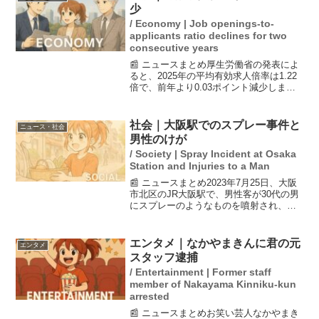
少
/ Economy | Job openings-to-
applicants ratio declines for two
consecutive years
📰 ニュースまとめ厚生労働省の発表によ
ると、2025年の平均有効求人倍率は1.22
倍で、前年より0.03ポイント減少しまし
た。この減少は物価や人件費の高騰によ
るもので、2年連続のマイナスとなってい
ます。失業率は2.5%で横ばいの状態が続
社会｜大阪駅でのスプレー事件と
ニュース・社会
いて...
男性のけが
/ Society | Spray Incident at Osaka
Station and Injuries to a Man
📰 ニュースまとめ2023年7月25日、大阪
市北区のJR大阪駅で、男性客が30代の男
にスプレーのようなものを噴射され、軽
傷を負う事件が発生した。駅員からの通
報で警察が到着し、男はその場から立ち
去った。現場の異臭が報告され、電車内
エンタメ｜なかやまきんに君の元
エンタメ
のトラブルが...
スタッフ逮捕
/ Entertainment | Former staff
member of Nakayama Kinniku-kun
arrested
📰 ニュースまとめお笑い芸人なかやまき