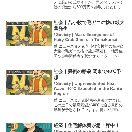
んに君の公式サイトが、元スタッフが会
社の資金から800万円を詐取したとして逮
捕されたとの報道を受け、声明を発表し
ました。声明では、なかやまきんに君自
身がこの事態に大変ショックを受けてい
社会｜苫小牧で毛ガニの抜け殻大
ニュース・社会
ると述べています。...
量発生
/ Society | Mass Emergence of
Hairy Crab Shells in Tomakomai
📰 ニュースまとめ苫小牧市樽前の海岸に
大量の毛ガニの抜け殻が漂着し、地元住
民や漁業関係者を驚かせている。この現
象は2025年にも白老町の海岸で見られ、2
年連続で同様の量が打ち上げられるのは
珍しいとされている。研究機関が原因を
社会｜異例の酷暑 関東で40℃予
テクノロジー・科学
調査中で、地域の...
想
/ Society | Unprecedented Heat
Wave: 40°C Expected in the Kanto
Region
📰 ニュースまとめ関東や東海地方では、
この土日で最高気温が40℃に迫る異例の
酷暑が予想されています。特に8月末にこ
のような高温は非常に珍しく、熱中症へ
の警戒が必要です。9月初めも引き続き高
温が続く見込みで、屋外活動を予定して
経済｜住宅解体費が急上昇中！
経済
いる人々は十分な...
/ Economy | Housing demolition