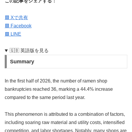
この記事をシェアする：
🟦 Xで共有
🟦 Facebook
🟩 LINE
🇬🇧 英語版を見る
Summary
In the first half of 2026, the number of ramen shop
bankruptcies reached 36, marking a 44.4% increase
compared to the same period last year.
This phenomenon is attributed to a combination of factors,
including soaring raw material and utility costs, intensified
competition, and labor shortages. Notably, many shops are