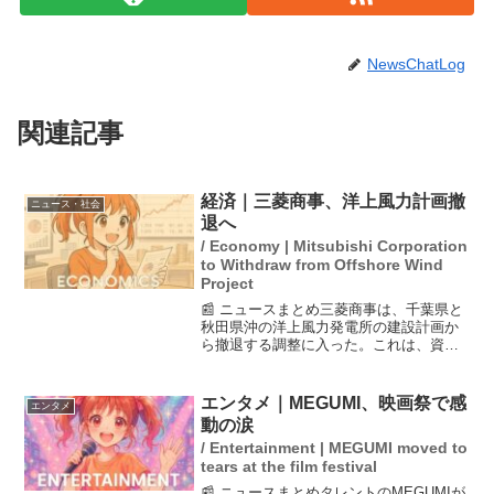
NewsChatLog
関連記事
経済｜三菱商事、洋上風力計画撤
ニュース・社会
退へ
/ Economy | Mitsubishi Corporation
to Withdraw from Offshore Wind
Project
📰 ニュースまとめ三菱商事は、千葉県と
秋田県沖の洋上風力発電所の建設計画か
ら撤退する調整に入った。これは、資材
価格の高騰による建設費用の大幅な増加
が原因で、採算が見込めないと判断され
たためだ。国内の洋上風力市場における
エンタメ｜MEGUMI、映画祭で感
エンタメ
コスト問題は深刻で、事...
動の涙
/ Entertainment | MEGUMI moved to
tears at the film festival
📰 ニュースまとめタレントのMEGUMIが