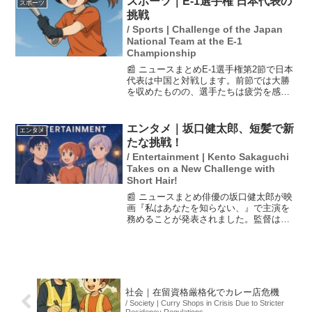
スポーツ｜E-1選手権 日本代表の
スポーツ
す...
挑戦
/ Sports | Challenge of the Japan
National Team at the E-1
Championship
📰 ニュースまとめE-1選手権第2節で日本
代表は中国と対戦します。前節では大勝
を収めたものの、選手たちは疲労を感じ
ている様子です。次の中国戦では、控え
選手が中心となる見込みで、普段通りの
プレーを発揮し、森保一監督にアピール
エンタメ｜坂口健太郎、短髪で新
エンタメ
することが期待され...
たな挑戦！
/ Entertainment | Kento Sakaguchi
Takes on a New Challenge with
Short Hair!
📰 ニュースまとめ俳優の坂口健太郎が映
画『私はあなたを知らない、』で主演を
務めることが発表されました。監督は中
野量太氏との初タッグで、作品は今年の
晩夏に公開予定です。坂口は役作りの一
環として髪を短くカットし、難役に挑む
姿が注目されています。...
社会｜在留資格厳格化でカレー店危機
/ Society | Curry Shops in Crisis Due to Stricter