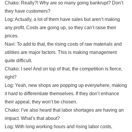
Chako: Really?! Why are so many going bankrupt? Don’t
they have customers?
Log: Actually, a lot of them have sales but aren’t making
any profit. Costs are going up, so they can’t raise their
prices.
Navi: To add to that, the rising costs of raw materials and
utilities are major factors. This is making management
quite difficult.
Chako: I see! And on top of that, the competition is fierce,
right?
Log: Yeah, new shops are popping up everywhere, making
it hard to differentiate themselves. If they don’t enhance
their appeal, they won’t be chosen.
Chako: I’ve also heard that labor shortages are having an
impact. What’s that about?
Log: With long working hours and rising labor costs,