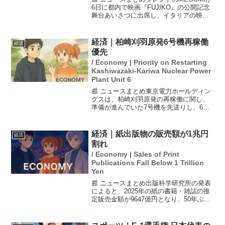
6日に都内で映画『FUJIKO』の公開記念
舞台あいさつに出席し、イタリアの映画
祭で2冠を獲得した際に感動の涙を流した
と語った。主演の片山友希との絆を感
じ、抱き合って泣いたエピソードを明か
経済｜柏崎刈羽原発6号機再稼働
経済
した。MEG...
優先
/ Economy | Priority on Restarting
Kashiwazaki-Kariwa Nuclear Power
Plant Unit 6
📰 ニュースまとめ東京電力ホールディン
グスは、柏崎刈羽原発の再稼働に関し、
準備が進んでいた7号機を先送りし、6号
機を優先する方針を発表しました。稲垣
武之所長によると、7号機はテロ対策施設
の建設遅れにより地元の同意が得られな
経済｜紙出版物の販売額が1兆円
経済
い見通しであり、そ...
割れ
/ Economy | Sales of Print
Publications Fall Below 1 Trillion
Yen
📰 ニュースまとめ出版科学研究所の発表
によると、2025年の紙の書籍・雑誌の推
定販売金額が9647億円となり、50年ぶり
に1兆円を下回ることが明らかになりまし
た。これは前年比4.1％の減少で、1996年
のピーク時の販売額の約4割にあたりま