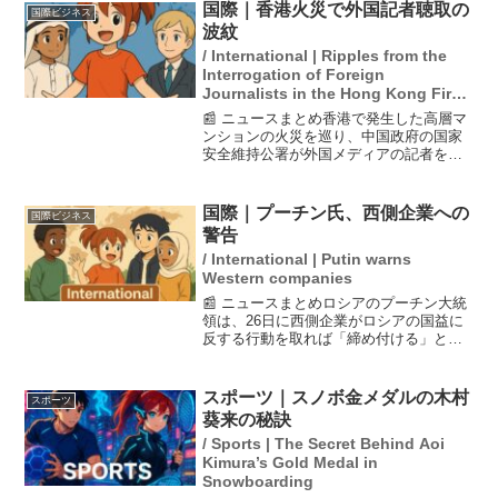
国際｜香港火災で外国記者聴取の
国際ビジネス
波紋
/ International | Ripples from the
Interrogation of Foreign
Journalists in the Hong Kong Fire
Incident
📰 ニュースまとめ香港で発生した高層マ
ンションの火災を巡り、中国政府の国家
安全維持公署が外国メディアの記者を聴
取したと発表しました。これは、火災や7
日の立法会選挙に関する虚偽情報の拡散
を理由にしており、外国メディア関係者
国際｜プーチン氏、西側企業への
国際ビジネス
の呼び出しが公表され...
警告
/ International | Putin warns
Western companies
📰 ニュースまとめロシアのプーチン大統
領は、26日に西側企業がロシアの国益に
反する行動を取れば「締め付ける」と警
告しました。この発言は、国内でのソフ
トウェア開発を強化する方針に関連して
おり、特にマイクロソフトやズームなど
スポーツ｜スノボ金メダルの木村
スポーツ
の企業に対して、適切...
葵来の秘訣
/ Sports | The Secret Behind Aoi
Kimura’s Gold Medal in
Snowboarding