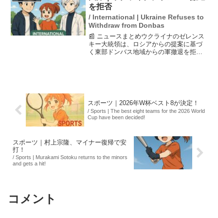
られる事件も発生し...
を拒否
/ International | Ukraine Refuses to
Withdraw from Donbas
📰 ニュースまとめウクライナのゼレンス
キー大統領は、ロシアからの提案に基づ
く東部ドンバス地域からの軍撤退を拒否
すると発表しました。彼は、ドンバス地
方の譲渡を受け入れることは新たな侵攻
につながると警告しています。また、停
戦合意後に領土に関する...
スポーツ｜2026年W杯ベスト8が決定！
/ Sports | The best eight teams for the 2026 World
Cup have been decided!
スポーツ｜村上宗隆、マイナー復帰で安
打！
/ Sports | Murakami Sotoku returns to the minors
and gets a hit!
コメント