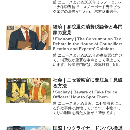
📰 ニュースまとめ2026年ミラノ・コルテ
ィナ冬季五輪で、スノーボード男子ビッ
グエアの決勝が行われ、木村葵来選手が
金メダルを獲得しました。彼は1本目で
89.00点、3本目で90.50点を記録し、合計
179.50点で日本選手団の金メダル1号と...
経済｜参院選の消費税論争と専門
政治
家の意見
/ Economy | The Consumption Tax
Debate in the House of Councillors
Election and Experts’ Opinions
📰 ニュースまとめ2025年の参院選に向け
て、消費税が重要な争点として浮上して
います。経済専門家は、税率維持、5％へ
の減税、食料品の0％税率化、さらには消
費税廃止の可能性について様々な見解を
示しています。各党のスタンスも異な
社会｜ニセ警察官に要注意！見破
ニュース・社会
り、選挙前の議論...
る方法
/ Society | Beware of Fake Police
Officers! How to Spot Them
📰 ニュースまとめ最近、ニセ警察官によ
る詐欺事件が急増しています。本物そっ
くりの制服を着た人物が「警察です」と
玄関を訪れることが多く、被害に遭う人
も増えているとのこと。静岡では、ニセ
警察官からの電話で1000万円がだまし取
国際｜ウクライナ、ドンバス撤退
国際ビジネス