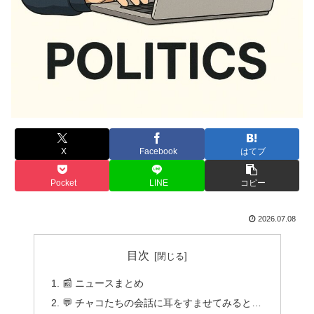
X
Facebook
はてブ
Pocket
LINE
コピー
2026.07.08
目次
📰 ニュースまとめ
💬 チャコたちの会話に耳をすませてみると…