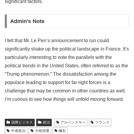
significant factors.
Admin’s Note
I felt that Mr. Le Pen’s announcement to run could
significantly shake up the political landscape in France. It’s
particularly interesting to note the parallels with the
political trends in the United States, often referred to as the
“Trump phenomenon.” The dissatisfaction among the
populace leading to support for far-right forces is a
challenge that may be common in other countries as well.
I’m curious to see how things will unfold moving forward.
国際ビジネス
政治
アルペンスキー
フランス
中道政治
大統領選
極右