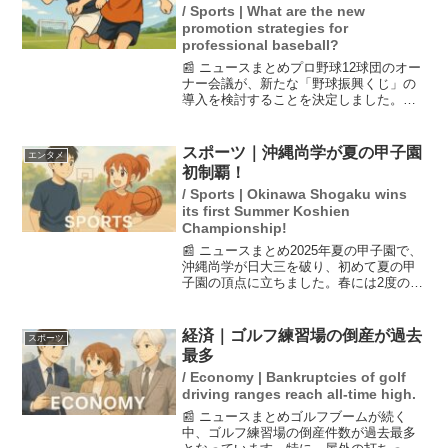
/ Sports | What are the new
promotion strategies for
professional baseball?
📰 ニュースまとめプロ野球12球団のオー
ナー会議が、新たな「野球振興くじ」の
導入を検討することを決定しました。こ
れは試合の勝敗をランダムに組み合わせ
た「非予想系くじ」で、次世代の野球振
興のための財源を確保することを目的と
スポーツ｜沖縄尚学が夏の甲子園
エンタメ
しています。しかし、...
初制覇！
/ Sports | Okinawa Shogaku wins
its first Summer Koshien
Championship!
📰 ニュースまとめ2025年夏の甲子園で、
沖縄尚学が日大三を破り、初めて夏の甲
子園の頂点に立ちました。春には2度の優
勝を果たしているものの、夏は11回目の
出場での快挙です。この偉業に対して、
沖縄ゆかりの芸能人たちも祝福の声を上
経済｜ゴルフ練習場の倒産が過去
スポーツ
げており、特に...
最多
/ Economy | Bankruptcies of golf
driving ranges reach all-time high.
📰 ニュースまとめゴルフブームが続く
中、ゴルフ練習場の倒産件数が過去最多