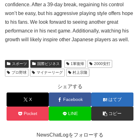
confidence. After a 39-day break, regaining his control
won’t be easy, but his aggressive playing style offers hope
to his fans. We look forward to seeing another great
performance in his next game. Additionally, watching his
growth will likely inspire other Japanese players as well.
スポーツ
国際ビジネス
1軍復帰
2000安打
プロ野球
マイナーリーグ
村上宗隆
シェアする
X
Facebook
はてブ
Pocket
LINE
コピー
NewsChatLogをフォローする