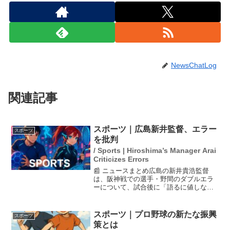
NewsChatLog
関連記事
スポーツ｜広島新井監督、エラー
スポーツ
を批判
/ Sports | Hiroshima’s Manager Arai
Criticizes Errors
📰 ニュースまとめ広島の新井貴浩監督
は、阪神戦での選手・野間のダブルエラ
ーについて、試合後に「語るに値しない
プレー」と厳しく評価しました。監督は
自らの起用法についても言及し、「使っ
ている私がすべて悪い」と責任を感じて
スポーツ｜プロ野球の新たな振興
スポーツ
いることを明らかにしまし...
策とは