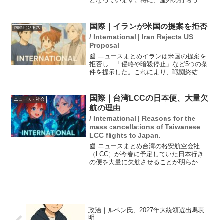
となっています。特に、屋外の打ちっぱ
なしと、駅前のビルにあるインドアゴル
フ練習場の競争が激化しており、これが
影響を及ぼしています。コロナ禍でゴル
国際｜イランが米国の提案を拒否
国際ビジネス
フが再注目される一方で、...
/ International | Iran Rejects US
Proposal
📰 ニュースまとめイランは米国の提案を
拒否し、「侵略や暗殺停止」など5つの条
件を提示した。これにより、戦闘終結に
向けた交渉は難航が予想される。また、
米国のレビット報道官はイランに対し、
現実を受け入れなければ「かつてなく激
国際｜台湾LCCの日本便、大量欠
ニュース・社会
しい攻撃を受ける」と...
航の理由
/ International | Reasons for the
mass cancellations of Taiwanese
LCC flights to Japan.
📰 ニュースまとめ台湾の格安航空会社
（LCC）が今春に予定していた日本行き
の便を大量に欠航させることが明らかに
なり、多くの旅行者が困惑しています。
欠航の理由として、全てのパイロットの
心身の状態を最高に保つための調整が挙
げられていますが、実際...
政治｜ルペン氏、2027年大統領選出馬表
明