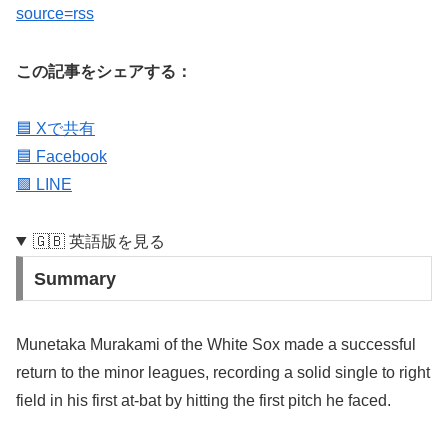
source=rss
この記事をシェアする：
🟦 Xで共有
🟦 Facebook
🟩 LINE
🇬🇧 英語版を見る
Summary
Munetaka Murakami of the White Sox made a successful
return to the minor leagues, recording a solid single to right
field in his first at-bat by hitting the first pitch he faced.