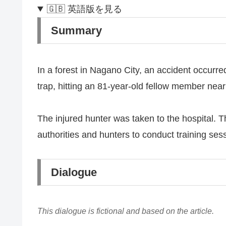
🇬🇧 英語版を見る
Summary
In a forest in Nagano City, an accident occurr
trap, hitting an 81-year-old fellow member near
The injured hunter was taken to the hospital. T
authorities and hunters to conduct training ses
Dialogue
This dialogue is fictional and based on the article.