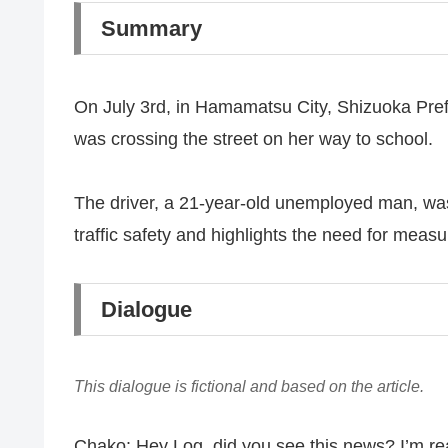
Summary
On July 3rd, in Hamamatsu City, Shizuoka Prefect
was crossing the street on her way to school.
The driver, a 21-year-old unemployed man, was 
traffic safety and highlights the need for measu
Dialogue
This dialogue is fictional and based on the article.
Chako: Hey Log, did you see this news? I’m rea