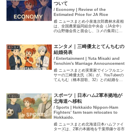
の家政婦たちの重要な...
ついて
/ Economy | Review of the
Estimated Price for JA Rice
📰 ニュースまとめ小泉進次郎農林水産相
は、全国農業協同組合中央会（JA全中）
の山野徹会長と面会し、コメの集荷に関
する「概算金」方式を見直すことに合意
しました。この変更により、農協が農家
に前払いする代金の方式を、買い取り方
エンタメ｜三崎優太とてんちむの
エンタメ
式に切り替える方針で...
結婚発表
/ Entertainment | Yuta Misaki and
Tenchim’s Marriage Announcement
📰 ニュースまとめ実業家でインフルエン
サーの三崎優太氏（36）が、YouTuberの
てんちむ（橋本甜歌、32）との結婚を発
表しました。彼は自身のインスタグラム
で、結婚式は今年1月1日に行われたこと
や、プロポーズの際に「運命の赤い稲妻
スポーツ｜日本ハム2軍本拠地が
スポーツ
が落ちた...
北海道へ移転
/ Sports | Hokkaido Nippon-Ham
Fighters’ farm team relocates to
Hokkaido.
📰 ニュースまとめ北海道日本ハムファイ
ターズは、2軍の本拠地を千葉県鎌ケ谷市