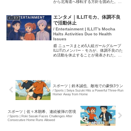
から北海道へ移転する方針を固めた。こ
の移転は2030年ごろを目指しており、江
別、恵庭、千歳など複数の市が誘致活動
を進めている。移転の背景には、鎌ケ谷
エンタメ｜ILLITモカ、体調不良
エンタメ
スタジアムの老朽...
で活動休止
/ Entertainment | ILLIT’s Mocha
Halts Activities Due to Health
Issues
📰 ニュースまとめ5人組ガールグループ
ILLITのメンバー・モカが、体調不良のた
め活動を休止することが発表された。所
属事務所のBELIFT LABによると、モカは
継続的な治療と十分な休養が必要との診
断を受けており、活動再開時期は未定。
アーテ...
スポーツ｜鈴木誠也、敵地での豪快3ラン
/ Sports | Seiya Suzuki Hits a Powerful Three-Run
Homer Away from Home
スポーツ｜佐々木朗希、連続被弾の苦境
/ Sports | Roki Sasaki Faces Challenges After
Consecutive Home Runs Allowed