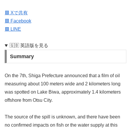
🟦 Xで共有
🟦 Facebook
🟩 LINE
🇬🇧 英語版を見る
Summary
On the 7th, Shiga Prefecture announced that a film of oil
measuring about 100 meters wide and 2 kilometers long
was spotted on Lake Biwa, approximately 1.4 kilometers
offshore from Otsu City.
The source of the spill is unknown, and there have been
no confirmed impacts on fish or the water supply at this