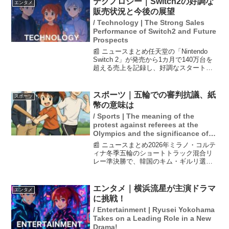
テクノロジー｜Switch2の好調な
エンタメ
販売状況と今後の展望
/ Technology | The Strong Sales
Performance of Switch2 and Future
Prospects
📰 ニュースまとめ任天堂の「Nintendo
Switch 2」が発売から1カ月で140万台を
超える売上を記録し、好調なスタートを
切りました。高価格の転売が抑えられた
ことが大きな要因で、抽選販売や転売対
策が成功したと見られています。また、
スポーツ｜五輪での審判抗議、紙
スポーツ
ス...
幣の意味は
/ Sports | The meaning of the
protest against referees at the
Olympics and the significance of
banknotes.
📰 ニュースまとめ2026年ミラノ・コルテ
ィナ冬季五輪のショートトラック混合リ
レー準決勝で、韓国のキム・ギルリ選手
が転倒する場面がありました。コーチの
キム・ミンジョンは、審判に対して救済
措置を求めるために紙幣を持って抗議し
エンタメ｜横浜流星が主演ドラマ
エンタメ
ました。この行動は...
に挑戦！
/ Entertainment | Ryusei Yokohama
Takes on a Leading Role in a New
Drama!