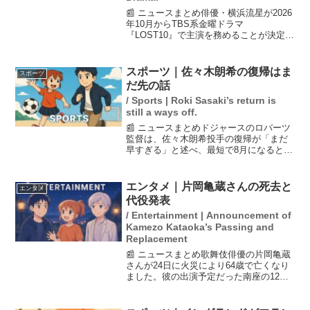
📰 ニュースまとめ俳優・横浜流星が2026
年10月からTBS系金曜ドラマ
『LOST10』で主演を務めることが決定し
ました。これは大河ドラマ終了後、初の
民放連続ドラマ出演であり、ゴールデ
ン・プライム帯での単独主演は初めての
スポーツ｜佐々木朗希の復帰はま
スポーツ
試みです。脚本は映画...
だ先の話
/ Sports | Roki Sasaki’s return is
still a ways off.
📰 ニュースまとめドジャースのロバーツ
監督は、佐々木朗希投手の復帰が「まだ
早すぎる」と述べ、最短で8月になるとの
見通しを示しました。監督は慎重な姿勢
を崩さず、復帰には最低でも6〜7週間の
時間を要するとしています。朗希選手の
エンタメ｜片岡亀蔵さんの死去と
エンタメ
球速復活についても...
代役発表
/ Entertainment | Announcement of
Kamezo Kataoka’s Passing and
Replacement
📰 ニュースまとめ歌舞伎俳優の片岡亀蔵
さんが24日に火災により64歳で亡くなり
ました。彼の出演予定だった南座の12月
公演では、尾上菊市郎と坂東彦三郎が代
役を務めることが発表されました。亀蔵
さんを偲ぶ声が広がる中、演目は予定通