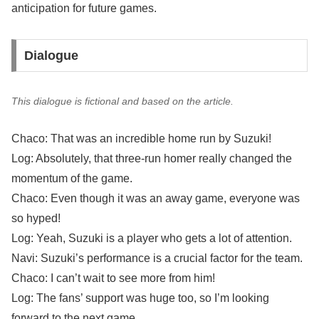
anticipation for future games.
Dialogue
This dialogue is fictional and based on the article.
Chaco: That was an incredible home run by Suzuki!
Log: Absolutely, that three-run homer really changed the
momentum of the game.
Chaco: Even though it was an away game, everyone was
so hyped!
Log: Yeah, Suzuki is a player who gets a lot of attention.
Navi: Suzuki’s performance is a crucial factor for the team.
Chaco: I can’t wait to see more from him!
Log: The fans’ support was huge too, so I’m looking
forward to the next game.