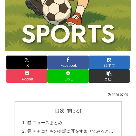
X
Facebook
はてブ
Pocket
LINE
コピー
2026.07.09
目次
📰 ニュースまとめ
💬 チャコたちの会話に耳をすませてみると…