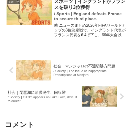
スポーツ｜イングランドがフラン
スポーツ
りに上演される予...
スを破り3位獲得
/ Sports | England defeats France
to secure third place.
📰 ニュースまとめ2026年FIFAワールドカ
ップの3位決定戦で、イングランド代表が
フランス代表を6-4で下し、66年大会以来
の3位を達成しました。試合は前半にイン
グランドが4点を奪い、後半にはフランス
が反撃しましたが、エンバペ選手の2得
点...
社会｜マンジャロの不適切処方問題
/ Society | The Issue of Inappropriate
Prescriptions at Manjaro
社会｜琵琶湖に油膜発生、回収難
/ Society | Oil film appears on Lake Biwa, difficult
to collect
コメント