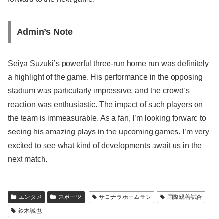
Admin’s Note
Seiya Suzuki’s powerful three-run home run was definitely
a highlight of the game. His performance in the opposing
stadium was particularly impressive, and the crowd’s
reaction was enthusiastic. The impact of such players on
the team is immeasurable. As a fan, I’m looking forward to
seeing his amazing plays in the upcoming games. I’m very
excited to see what kind of developments await us in the
next match.
エンタメ
スポーツ
サヨナラホームラン
国際親善試合
鈴木誠也