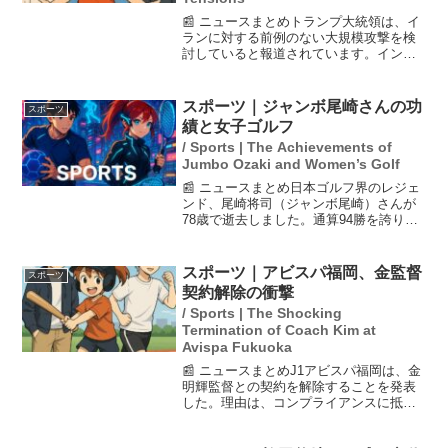
📰 ニュースまとめトランプ大統領は、イ
ランに対する前例のない大規模攻撃を検
討していると報道されています。インタ
ビューでは、攻撃の規模は過去最大で、
近く判断を下す意向を示しています。こ
の動きは、ホルムズ海峡や紅海でのサウ
スポーツ｜ジャンボ尾崎さんの功
スポーツ
ジ石油タンカーへの攻撃...
績と女子ゴルフ
/ Sports | The Achievements of
Jumbo Ozaki and Women’s Golf
📰 ニュースまとめ日本ゴルフ界のレジェ
ンド、尾崎将司（ジャンボ尾崎）さんが
78歳で逝去しました。通算94勝を誇り、
女子プロゴルファーの育成にも尽力し、
特に佐久間朱莉選手の年間女王獲得はそ
の成果の一例です。尾崎さんの教えは、
スポーツ｜アビスパ福岡、金監督
スポーツ
弟子たちに技術だけ...
契約解除の衝撃
/ Sports | The Shocking
Termination of Coach Kim at
Avispa Fukuoka
📰 ニュースまとめJ1アビスパ福岡は、金
明輝監督との契約を解除することを発表
した。理由は、コンプライアンスに抵触
する言動が複数確認されたためである。
金監督は過去にもパワハラ行為で処分を