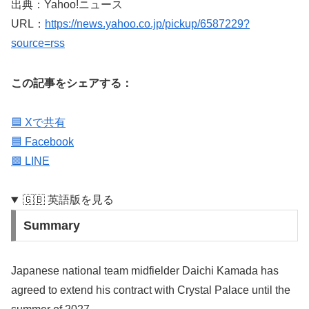
出典：Yahoo!ニュース
URL：
https://news.yahoo.co.jp/pickup/6587229?
source=rss
この記事をシェアする：
🟦 Xで共有
🟦 Facebook
🟩 LINE
🇬🇧 英語版を見る
Summary
Japanese national team midfielder Daichi Kamada has
agreed to extend his contract with Crystal Palace until the