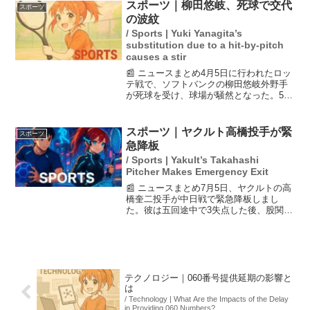
受けており、今回の解除はチーム始動日
スポーツ｜柳田悠岐、死球で交代
スポーツ
に発表された。クラブ...
の波紋
/ Sports | Yuki Yanagita’s
substitution due to a hit-by-pitch
causes a stir
📰 ニュースまとめ4月5日に行われたロッ
テ戦で、ソフトバンクの柳田悠岐外野手
が死球を受け、球場が騒然となった。5回
の打席で143キロの投球が右手首付近に当
たり、苦痛の表情を浮かべた柳田は、治
療後に一時的にプレーを続けたものの、
スポーツ｜ヤクルト高橋投手が緊
スポーツ
守備中に交代を...
急降板
/ Sports | Yakult’s Takahashi
Pitcher Makes Emergency Exit
📰 ニュースまとめ7月5日、ヤクルトの高
橋奎二投手が中日戦で緊急降板しまし
た。彼は五回途中で3失点した後、股関節
付近に不安を抱え、トレーナーと共にベ
ンチに下がりました。高橋選手の状態が
心配され、チームにとって痛手となる可
能性があります。今後...
テクノロジー｜060番号提供延期の影響と
は
/ Technology | What Are the Impacts of the Delay
in Providing 060 Numbers?