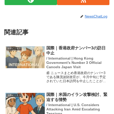
NewsChatLog
関連記事
国際｜香港政府ナンバー3の訪日
国際ビジネス
中止
/ International | Hong Kong
Government’s Number 3 Official
Cancels Japan Visit
📰 ニュースまとめ香港政府のナンバー3
である陳茂波財政官が、今月中旬に予定
されていた日本訪問を中止したことが複
数の関係者の取材で明らかになった。中
止の理由としては、香港での大規模火災
が発生する前の段階で日本側に通知され
国際｜米国のイラン攻撃検討、緊
国際ビジネス
ており、高市早苗首相の...
迫する情勢
/ International | U.S. Considers
Attacking Iran Amid Escalating
Tensions