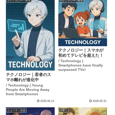
テクノロジー・科学
テクノロジー・科学
テクノロジー｜スマホが
初めてテレビを超えた！
/ Technology |
Smartphones have finally
surpassed TVs!
テクノロジー｜若者のス
マホ離れが進化中
/ Technology | Young
People Are Moving Away
from Smartphones
2026.06.13
2026.05.31
ニュース・社会
子育て