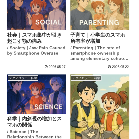
社会｜スマホ集中が引き
子育て｜小学生のスマホ
起こす顎の痛み
所有率が増加
/ Society | Jaw Pain Caused
/ Parenting | The rate of
by Smartphone Overuse
smartphone ownership
among elementary school
students is increasing.
2026.05.27
2026.05.22
テクノロジー・科学
テクノロジー・科学
科学｜内斜視の増加とス
マホの関係
/ Science | The
Relationship Between the