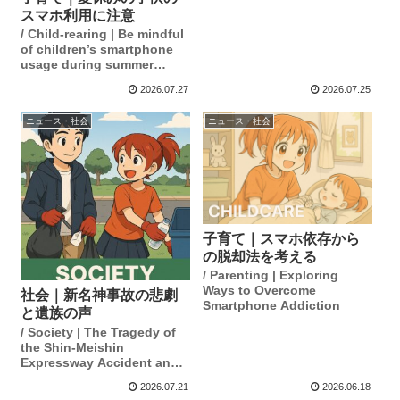
スマホ利用に注意
/ Child-rearing | Be mindful
of children’s smartphone
usage during summer
vacation.
2026.07.27
2026.07.25
ニュース・社会
ニュース・社会
子育て｜スマホ依存から
の脱却法を考える
/ Parenting | Exploring
Ways to Overcome
社会｜新名神事故の悲劇
Smartphone Addiction
と遺族の声
/ Society | The Tragedy of
the Shin-Meishin
Expressway Accident and
the Voices of the Bereaved
2026.07.21
2026.06.18
Families