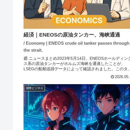
経済｜ENEOSの原油タンカー、海峡通過
/ Economy | ENEOS crude oil tanker passes through
the strait.
📰 ニュースまとめ2023年5月14日、ENEOSホールディン
ス系の原油タンカーがホルムズ海峡を通過したことが、
LSEGの船舶追跡データによって確認されました。このタ
カーは日本関連として「出光丸」に次いで2隻目の通過と
2026.05.
ります。中東情勢...
国際ビジネス