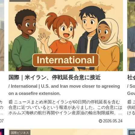
国際｜米イラン、停戦延長合意に接近
社
/ International | U.S. and Iran move closer to agreeing
/ S
on a ceasefire extension.
Gov
カ
📰 ニュースまとめ米国とイランが60日間の停戦延長を含む

の
合意に近づいているという報道がありました。この合意には
供
念
ホルムズ海峡の航行再開やイラン産原油の輸出制限緩和、核
け
時
開発計画に関する交渉が含まれています。トランプ米大統領
判
07
2026.05.24
はSNSで合意交渉がほ...
原則
国際ビジネス
国