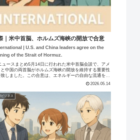
際｜米中首脳、ホルムズ海峡の開放で合意
nternational | U.S. and China leaders agree on the
ning of the Strait of Hormuz.
 ニュースまとめ5月14日に行われた米中首脳会談で、アメ
カと中国の両首脳がホルムズ海峡の開放を維持する重要性
一致しました。この合意は、エネルギーの自由な流通を支
るためのものであり、特に習近平氏はアメリカ産原油の購
2026.05.14
に関心を示しまし...
際ビジネス