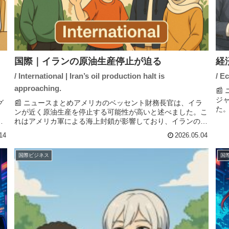
国際｜イランの原油生産停止が迫る
経
/ International | Iran’s oil production halt is
/ E
approaching.

ジ
グ
📰 ニュースまとめアメリカのベッセント財務長官は、イラ
た
ンが近く原油生産を停止する可能性が高いと述べました。こ
な
ン
れはアメリカ軍による海上封鎖が影響しており、イランの石
タン
な
油生産が崩壊するとの見解を示しています。また、トランプ
14
2026.05.04
氏はホルムズ海峡での船舶...
国際ビジネス
国