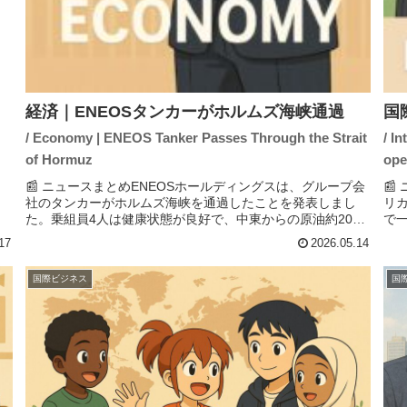
経済｜ENEOSタンカーがホルムズ海峡通過
国
/ Economy | ENEOS Tanker Passes Through the Strait
/ I
of Hormuz
ope
📰 ニュースまとめENEOSホールディングスは、グループ会
📰
社のタンカーがホルムズ海峡を通過したことを発表しまし
リ
た。乗組員4人は健康状態が良好で、中東からの原油約200
で
万バレルを積載して日本に向かっています。順調に進めば、
え
17
2026.05.14
5月末から6月初旬に...
入増
国際ビジネス
国