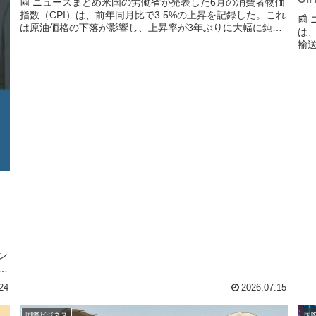
📰 ニュースまとめ米国の労働省が発表した6月の消費者物価
指数（CPI）は、前年同月比で3.5%の上昇を記録した。これ

は原油価格の下落が影響し、上昇率が3年ぶりに大幅に鈍化
は
したことを示している。しかし、中東情勢の緊迫化により、
輸
今後の原油価格が...
が
クオ
例
ン
意
サ
24
2026.07.15
国際ビジネス
国