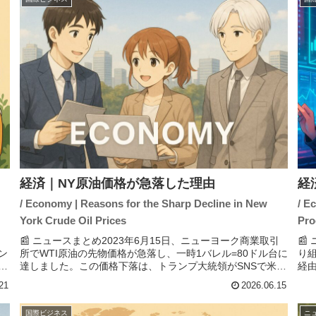
経済｜NY原油価格が急落した理由
経
/ Economy | Reasons for the Sharp Decline in New
/ E
York Crude Oil Prices
Pro
📰 ニュースまとめ2023年6月15日、ニューヨーク商業取引

ン
所でWTI原油の先物価格が急落し、一時1バレル=80ドル台に
り
よ
達しました。この価格下落は、トランプ大統領がSNSで米国
経
否
とイランの戦闘終結に向けた合意を投稿したことが影響して
す
21
2026.06.15
います。合...
調達
国際ビジネス
ニ