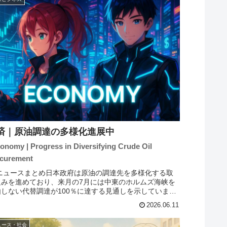
済｜原油調達の多様化進展中
conomy | Progress in Diversifying Crude Oil
curement
 ニュースまとめ日本政府は原油の調達先を多様化する取
組みを進めており、来月の7月には中東のホルムズ海峡を
由しない代替調達が100％に達する見通しを示していま
。高市総理はこの進展を閣僚会議で発表する予定で、原油
2026.06.11
の安定性を高めること...
ュース・社会