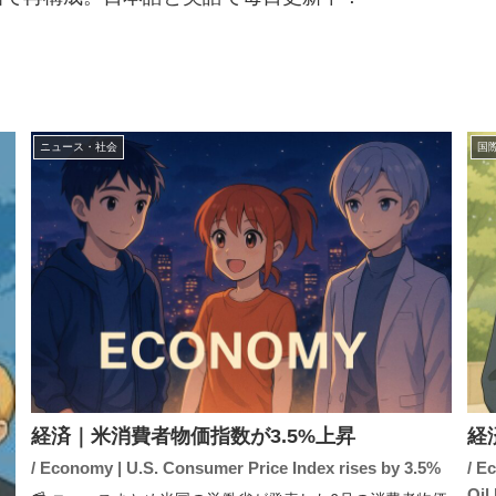
.
ニュース・社会
国
経済｜米消費者物価指数が3.5%上昇
経
/ Economy | U.S. Consumer Price Index rises by 3.5%
/ E
Oil