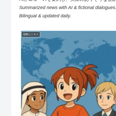
Summarized news with AI & fictional dialogues
Bilingual & updated daily.
国際ビジネス