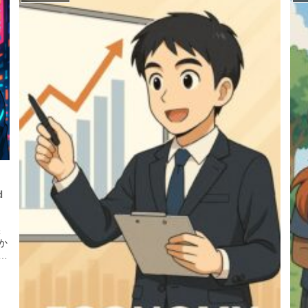
d
保
か
ア
い