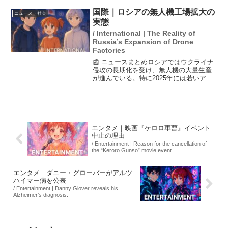
は秋雨前線が明瞭に現れない可能性があ
ります。しかし、もし雨が降ると大雨に
国際｜ロシアの無人機工場拡大の
ニュース・社会
なる危険性がある...
実態
/ International | The Reality of
Russia’s Expansion of Drone
Factories
📰 ニュースまとめロシアではウクライナ
侵攻の長期化を受け、無人機の大量生産
が進んでいる。特に2025年には若いアフ
リカ人女性の勧誘が行われ、現地で騒動
が懸念されている。この動きは、ロシア
が労働力確保のために国を挙げて無人機
生産体制を強化して...
エンタメ｜映画『ケロロ軍曹』イベント
中止の理由
/ Entertainment | Reason for the cancellation of
the “Keroro Gunso” movie event
エンタメ｜ダニー・グローバーがアルツ
ハイマー病を公表
/ Entertainment | Danny Glover reveals his
Alzheimer’s diagnosis.