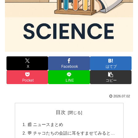
X
Facebook
はてブ
Pocket
LINE
コピー
2026.07.02
目次
📰 ニュースまとめ
💬 チャコたちの会話に耳をすませてみると…