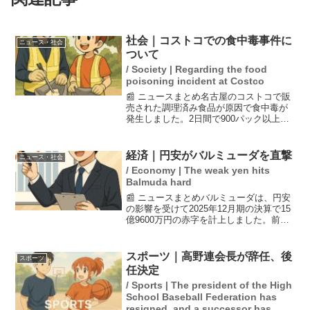
社会｜コストコでの食中毒事件に
ニュース・社会
ついて
/ Society | Regarding the food
poisoning incident at Costco
📰 ニュースまとめ名古屋のコストコで販
売された調理済み食品が原因で食中毒が
発生しました。2日間で900パック以上が
販売され、男女5人から腸管出血性大腸菌
「O157」が検出されました。特に1人の
男児が入院しているとのことです。保健
経済｜円安がバルミューダを直撃
ニュース・社会
所はこれを食...
/ Economy | The weak yen hits
Balmuda hard
📰 ニュースまとめバルミューダは、円安
の影響を受けて2025年12月期の決算で15
億9600万円の赤字を計上しました。前年
は6700万円の黒字でしたが、円安による
原価率の上昇が業績を厳しくしていま
す。これにより、バルミューダは4年連続
スポーツ｜高野連会長が辞任、後
スポーツ
で厳し...
任決定
/ Sports | The president of the High
School Baseball Federation has
resigned, and a successor has