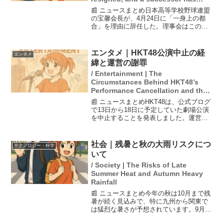
been appointed.
📰 ニュースまとめ日本高等学校野球連盟
の宝馨会長が、4月24日に「一身上の都
合」を理由に辞任した。理事会はこの辞
任届を受理し、北村聡副会長を後任の会
長に選出することを発表した。辞任の背
景には外部からの情報提供があり、高野
エンタメ｜HKT48公演中止の経
エンタメ
連は厳重注意を受けた...
緯と運営の謝罪
/ Entertainment | The
Circumstances Behind HKT48’s
Performance Cancellation and the
Management’s Apology
📰 ニュースまとめHKT48は、公式ブログ
で13日から18日に予定していた劇場公演
を中止することを発表しました。運営側
は、スタッフ体制の変更に伴い、準備や
体制整備に想定以上の時間を要したと説
明しています。このため、公演を万全の
社会｜残暑と秋の大雨リスクにつ
テクノロジー・科学
体制で行うこと...
いて
/ Society | The Risks of Late
Summer Heat and Autumn Heavy
Rainfall
📰 ニュースまとめ今年の秋は10月まで残
暑が続く見込みで、特に九州から関東で
は猛烈な暑さが予想されています。9月か
ら10月は通常、秋雨の時期ですが、今年