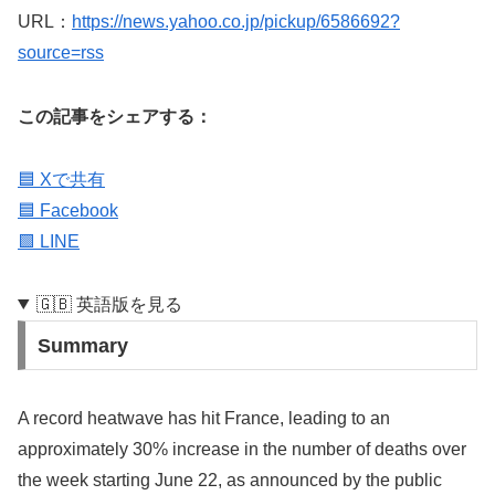
URL：
https://news.yahoo.co.jp/pickup/6586692?
source=rss
この記事をシェアする：
🟦 Xで共有
🟦 Facebook
🟩 LINE
🇬🇧 英語版を見る
Summary
A record heatwave has hit France, leading to an
approximately 30% increase in the number of deaths over
the week starting June 22, as announced by the public