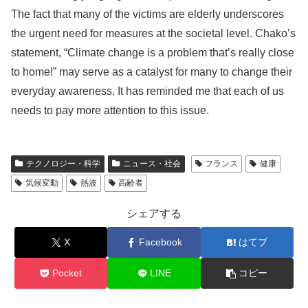
The fact that many of the victims are elderly underscores
the urgent need for measures at the societal level. Chako’s
statement, “Climate change is a problem that’s really close
to home!” may serve as a catalyst for many to change their
everyday awareness. It has reminded me that each of us
needs to pay more attention to this issue.
テクノロジー・科学
ニュース・社会
フランス
健康
気候変動
熱波
高齢者
シェアする
X
Facebook
はてブ
Pocket
LINE
コピー