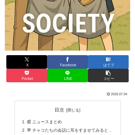
X
Facebook
はてブ
Pocket
LINE
コピー
2026.07.04
目次
📰 ニュースまとめ
💬 チャコたちの会話に耳をすませてみると…