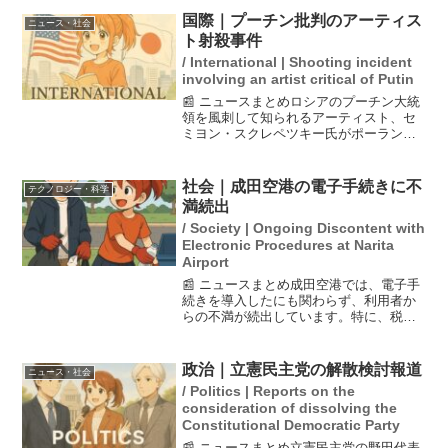
権利を守る重要な一歩とされている。新
国際｜プーチン批判のアーティス
ニュース・社会
潟水俣病は公害病とし...
ト射殺事件
/ International | Shooting incident
involving an artist critical of Putin
📰 ニュースまとめロシアのプーチン大統
領を風刺して知られるアーティスト、セ
ミヨン・スクレペツキー氏がポーランド
で射殺された。彼は反戦や反プーチンを
テーマにした作品で注目を浴び、亡命先
での暗殺は言論の自由が脅かされる現状
社会｜成田空港の電子手続きに不
テクノロジー・科学
を浮き彫りにしている。...
満続出
/ Society | Ongoing Discontent with
Electronic Procedures at Narita
Airport
📰 ニュースまとめ成田空港では、電子手
続きを導入したにも関わらず、利用者か
らの不満が続出しています。特に、税関
での手続きにおいて長時間の行列が発生
し、紙の手続きよりも時間がかかってい
るとの声が多く寄せられています。この
政治｜立憲民主党の解散検討報道
ニュース・社会
現象は、システムの設計...
/ Politics | Reports on the
consideration of dissolving the
Constitutional Democratic Party
📰 ニュースまとめ立憲民主党の野田代表