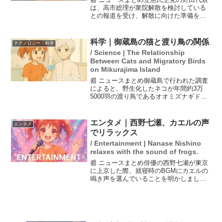
は、高市総理が衆院解散を検討している
との報道を受け、解散に向けた準備を加
速する意向を示しました。野田氏は、覚
悟を決めて受け止め、総選挙の準備を進
めると述べています。また、国民民主党
科学｜御蔵島の猫と渡り鳥の関係
テクノロジー・科学
の玉木代表も、衆院解散...
/ Science | The Relationship
Between Cats and Migratory Birds
on Mikurajima Island
📰 ニュースまとめ御蔵島で行われた調査
によると、野生化したネコが年間約3万
5000羽の渡り鳥であるオオミズナギドリ
を捕食していることが明らかになりまし
た。この影響で、渡り鳥は通常の帰島時
期よりも早く島に戻っており、研究者た
エンタメ｜西野七瀬、カエルの声
エンタメ
ちはこの現象が生態...
でリラックス
/ Entertainment | Nanase Nishino
relaxes with the sound of frogs.
📰 ニュースまとめ俳優の西野七瀬が東京
に上京した際、就寝時のBGMにカエルの
鳴き声を選んでいることを明かしまし
た。彼女は19日に行われた「最新世代の
iPhone au発売イベント」に有村架純と共
に出席し、新しいiPhoneのカウントダウ
ンを...